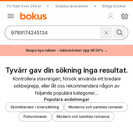
Fri frakt över 249 kr
•
Snabba leveranser
•
Billiga böcker
Skapa nya rutiner – hälsoböcker upp till 50% →
Tyvärr gav din sökning inga resultat.
Kontrollera stavningen, försök använda ett bredare
sökbegrepp, eller låt oss rekommendera någon av
följande populära kategorier...
Populära avdelningar
Skönlitteratur i översättning
Moderna och samtida romaner
Polisromaner
Modern och samtida romance