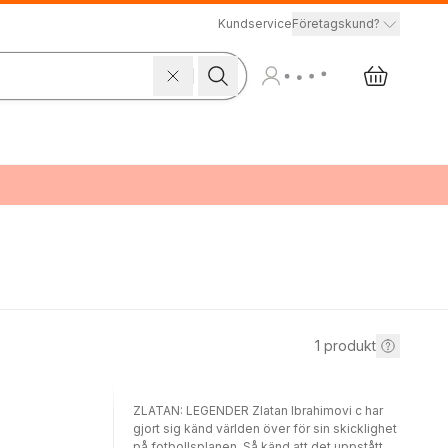
Kundservice
Företagskund?
1
produkt
ZLATAN: LEGENDER Zlatan Ibrahimovi c har
gjort sig känd världen över för sin skicklighet
på fotbollsplanen. Så känd att det uppstått