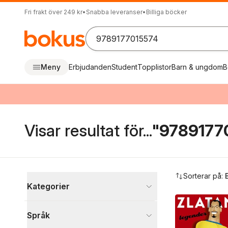
Fri frakt över 249 kr
•
Snabba leveranser
•
Billiga böcker
Meny
Erbjudanden
Student
Topplistor
Barn & ungdom
B
Visar resultat för...
"9789177
Hoppa över filtreringsmeny
Sorterar på:
Kategorier
Böcker
Språk
Sport, fritid och hobby
1