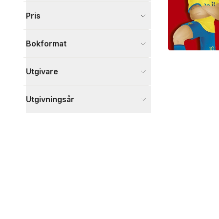
Visa fler
Pris
Visa fler
Bokformat
Utgivare
Utgivningsår