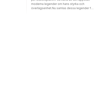
moderna legender om hans styrka och
överlägsenhet.Nu samlas dessa legender för
första gången i bokform i en presentbok i
fickformat rikt illustrerad med Zlatan-
teckningar i 4-färg. Årets roligaste present,
för både stora och små!