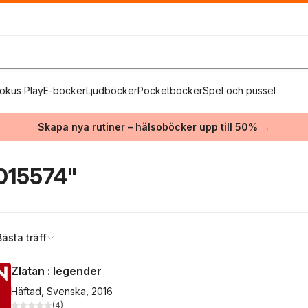
okus Play
E-böcker
Ljudböcker
Pocketböcker
Spel och pussel
Skapa nya rutiner – hälsoböcker upp till 50% →
015574"
Bästa träff
Zlatan : legender
Häftad, Svenska, 2016
(
4
)