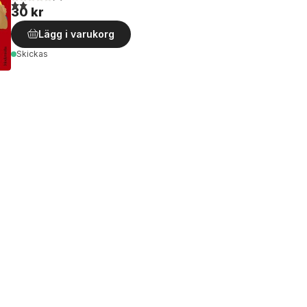
2,0
utav 5 stjärnor. Totalt antal röster:
30 kr
Lägg i varukorg
Skickas