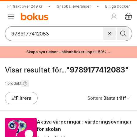
Fri frakt över 249 kr
•
Snabba leveranser
•
Billiga böcker
Skapa nya rutiner – hälsoböcker upp till 50% →
Visar resultat för...
"9789177412083"
1
produkt
Filtrera
Sortera:
Bästa träff
Aktiva värderingar : värderingsövningar
för skolan