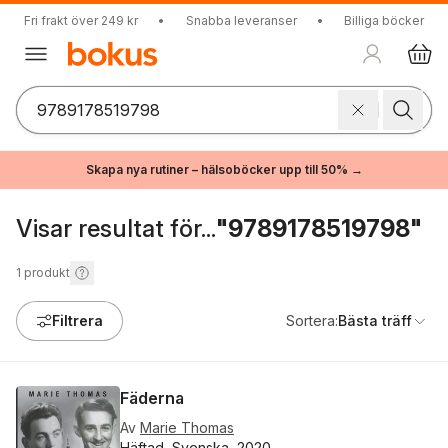
Fri frakt över 249 kr
•
Snabba leveranser
•
Billiga böcker
Skapa nya rutiner – hälsoböcker upp till 50% →
Visar resultat för...
"9789178519798"
1
produkt
Filtrera
Sortera:
Bästa träff
Fäderna
Av
Marie Thomas
Häftad, Svenska, 2020