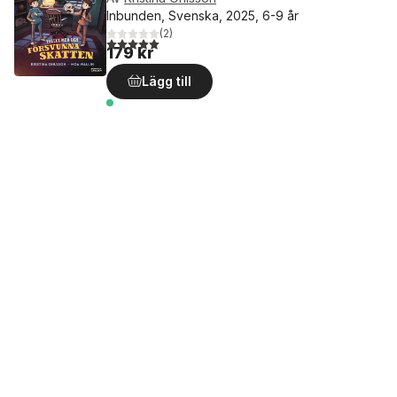
Inbunden, Svenska, 2025, 6-9 år
(
2
)
5,0
utav 5 stjärnor. Totalt antal röster:
179 kr
Lägg till