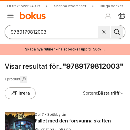
Fri frakt över 249 kr
•
Snabba leveranser
•
Billiga böcker
Skapa nya rutiner – hälsoböcker upp till 50% →
Visar resultat för...
"9789179812003"
1
produkt
Filtrera
Sortera:
Bästa träff
Del 7 - Spökbyrån
Fallet med den försvunna skatten
Av
Kristina Ohlsson