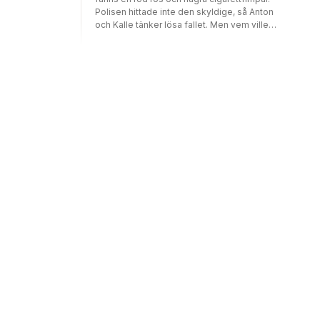
Polisen hittade inte den skyldige, så Anton
och Kalle tänker lösa fallet. Men vem ville
döda den snälla Lisa? Var det någon på
skolan? Visste hon något som inte fick
komma ut?Mordet i källaren är tredje boken i
succéserien Journal X. Serien består av
rafflande thriller, som alla kan läsas
oberoende av varandra. Varje berättelse
utgår från de journaler över olösta kriminalfall
som kriminalassistent Malm hade i sitt hus.
Ett hus som brunnit ner och där Malm hittats
död. Anton och hans kompis Kalle
bestämmer sig för att försöka lösa fallen.
Serien vänder sig till läsare från 9 år.