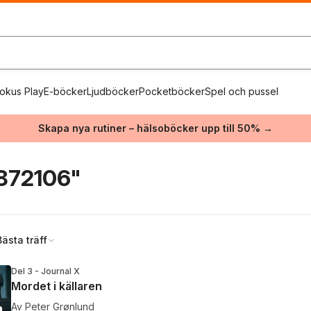
okus Play
E-böcker
Ljudböcker
Pocketböcker
Spel och pussel
Skapa nya rutiner – hälsoböcker upp till 50% →
872106"
Bästa träff
Del 3 - Journal X
Mordet i källaren
Av
Peter Grønlund