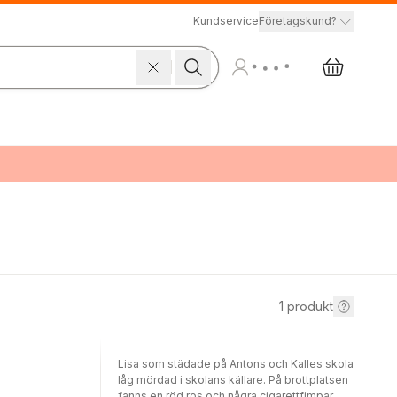
Kundservice
Företagskund?
1
produkt
Lisa som städade på Antons och Kalles skola
låg mördad i skolans källare. På brottplatsen
fanns en röd ros och några cigarettfimpar.