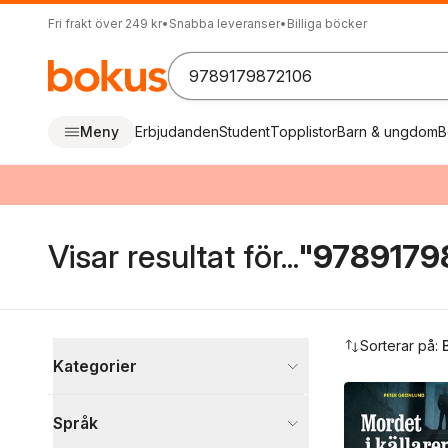
Fri frakt över 249 kr
•
Snabba leveranser
•
Billiga böcker
Meny
Erbjudanden
Student
Topplistor
Barn & ungdom
B
Visar resultat för...
"9789179
Hoppa över filtreringsmeny
Sorterar på:
Kategorier
Böcker
Språk
Barn och ungdom
1