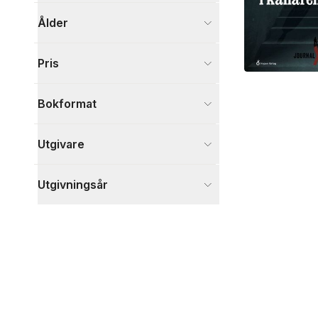
Visa fler
Ålder
Visa fler
Pris
Bokformat
Utgivare
Utgivningsår