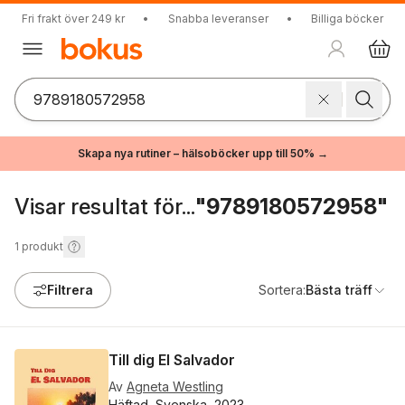
Fri frakt över 249 kr
•
Snabba leveranser
•
Billiga böcker
Skapa nya rutiner – hälsoböcker upp till 50% →
Visar resultat för...
"9789180572958"
1
produkt
Filtrera
Sortera:
Bästa träff
Till dig El Salvador
Av
Agneta Westling
Häftad, Svenska, 2023