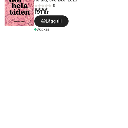
(
1
)
4,0
utav 5 stjärnor. Totalt antal röster:
191 kr
Lägg till
Skickas