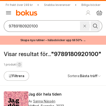
Fri frakt över 249 kr
•
Snabba leveranser
•
Billiga böcker
Skapa nya rutiner – hälsoböcker upp till 50% →
Visar resultat för...
"9789180920100"
1
produkt
Filtrera
Sortera:
Bästa träff
Jag dör hela tiden
Av
Sanna Nässén
Häftad, Svenska, 2023