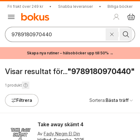
Fri frakt över 249 kr
•
Snabba leveranser
•
Billiga böcker
Skapa nya rutiner – hälsoböcker upp till 50% →
Visar resultat för...
"9789180970440"
1
produkt
Filtrera
Sortera:
Bästa träff
Take away skämt 4
Av
Fady Negm El Din
Häftad, Svenska, 2025