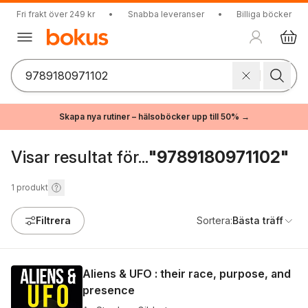
Fri frakt över 249 kr
•
Snabba leveranser
•
Billiga böcker
Skapa nya rutiner – hälsoböcker upp till 50% →
Visar resultat för...
"9789180971102"
1
produkt
Filtrera
Sortera:
Bästa träff
Aliens & UFO : their race, purpose, and
presence