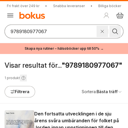
Fri frakt över 249 kr
•
Snabba leveranser
•
Billiga böcker
Skapa nya rutiner – hälsoböcker upp till 50% →
Visar resultat för...
"9789180977067"
1
produkt
Filtrera
Sortera:
Bästa träff
Den fortsatta utvecklingen i de sju
årens svåra umbäranden för folket på
Jorden innan uppstigningen till den