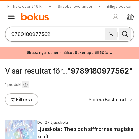
Fri frakt över 249 kr
•
Snabba leveranser
•
Billiga böcker
Skapa nya rutiner – hälsoböcker upp till 50% →
Visar resultat för...
"9789180977562"
1
produkt
Filtrera
Sortera:
Bästa träff
Del 2 - Ljusskola
Ljusskola : Theo och siffrornas magiska
kraft