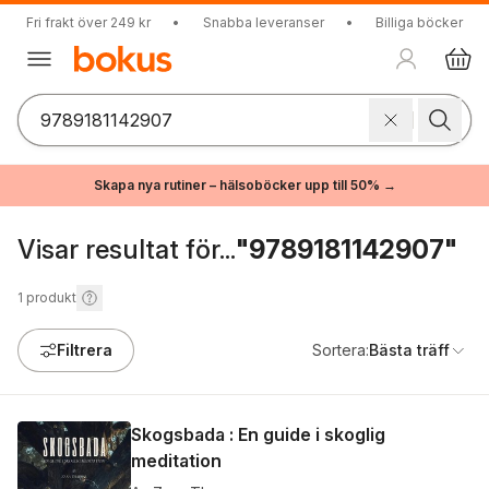
Fri frakt över 249 kr
•
Snabba leveranser
•
Billiga böcker
Skapa nya rutiner – hälsoböcker upp till 50% →
Visar resultat för...
"9789181142907"
1
produkt
Filtrera
Sortera:
Bästa träff
Skogsbada : En guide i skoglig
meditation