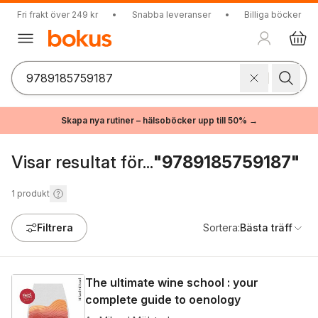
Fri frakt över 249 kr
•
Snabba leveranser
•
Billiga böcker
Skapa nya rutiner – hälsoböcker upp till 50% →
Visar resultat för...
"9789185759187"
1
produkt
Filtrera
Sortera:
Bästa träff
The ultimate wine school : your
complete guide to oenology