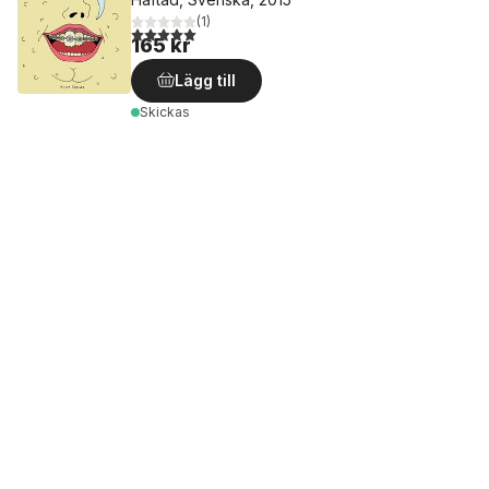
(
1
)
5,0
utav 5 stjärnor. Totalt antal röster:
165 kr
Lägg till
Skickas