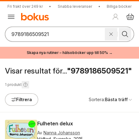
Fri frakt över 249 kr
•
Snabba leveranser
•
Billiga böcker
Skapa nya rutiner – hälsoböcker upp till 50% →
Visar resultat för...
"9789186509521"
1
produkt
Filtrera
Sortera:
Bästa träff
Fulheten delux
Av
Nanna Johansson
Häftad, Svenska, 2015