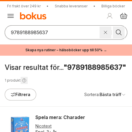
Fri frakt över 249 kr
•
Snabba leveranser
•
Billiga böcker
Skapa nya rutiner – hälsoböcker upp till 50% →
Visar resultat för...
"9789188985637"
1
produkt
Filtrera
Sortera:
Bästa träff
Spela mera: Charader
Nicotext
Spel, 3+ år