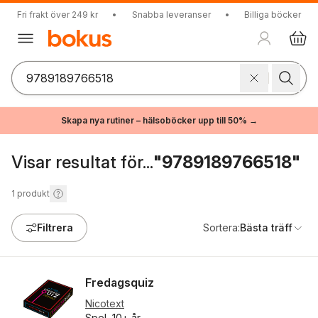
Fri frakt över 249 kr
•
Snabba leveranser
•
Billiga böcker
Skapa nya rutiner – hälsoböcker upp till 50% →
Visar resultat för...
"9789189766518"
1
produkt
Filtrera
Sortera:
Bästa träff
Fredagsquiz
Nicotext
Spel, 10+ år