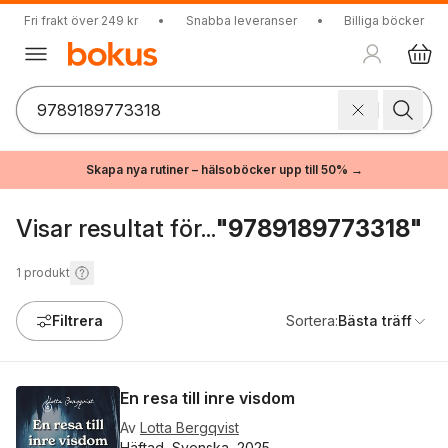
Fri frakt över 249 kr
•
Snabba leveranser
•
Billiga böcker
Skapa nya rutiner – hälsoböcker upp till 50% →
Visar resultat för...
"9789189773318"
1
produkt
Filtrera
Sortera:
Bästa träff
En resa till inre visdom
Av
Lotta Bergqvist
Häftad, Svenska, 2025