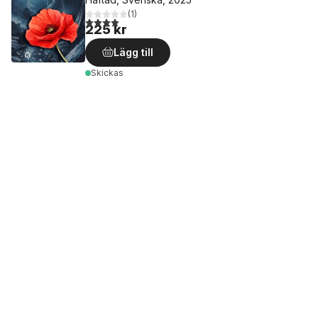
(
1
)
4,0
utav 5 stjärnor. Totalt antal röster:
225 kr
Lägg till
Skickas