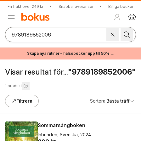
Fri frakt över 249 kr
•
Snabba leveranser
•
Billiga böcker
Skapa nya rutiner – hälsoböcker upp till 50% →
Visar resultat för...
"9789189852006"
1
produkt
Filtrera
Sortera:
Bästa träff
Sommarsångboken
Inbunden, Svenska, 2024