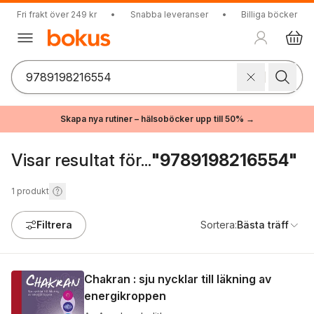
Fri frakt över 249 kr
•
Snabba leveranser
•
Billiga böcker
Skapa nya rutiner – hälsoböcker upp till 50% →
Visar resultat för...
"9789198216554"
1
produkt
Filtrera
Sortera:
Bästa träff
Chakran : sju nycklar till läkning av
energikroppen