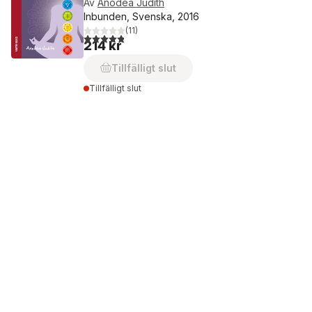
Av
Anodea Judith
Inbunden, Svenska, 2016
(
11
)
4,8
utav 5 stjärnor. Totalt antal röster:
214 kr
Tillfälligt slut
Tillfälligt slut