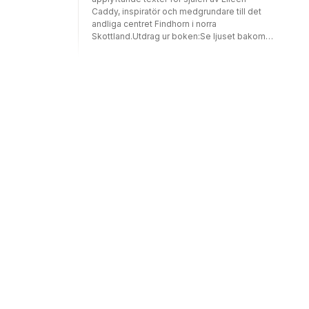
Caddy, inspiratör och medgrundare till det
andliga centret Findhorn i norra
Skottland.Utdrag ur boken:Se ljuset bakom
molnen"Utan förtröstan kan du inte färdas
längs den andliga vägen. Utan förtröstan
finns ingen kärlek. Utan kärlek är livet tomt.
Öppna ditt hjärta och håll kärleken flödande,
oavsett hur svårt livet än må synas vara på
ytan. Res dig över dina yttre betingelser och
omständigheter in i de riken där allt är ljus, allt
är frid och allt är fulländning. Där existerar
ingen åtskillnad. Du måste själv välja att göra
det, och därefter måste du göra det.""Allt du
behöver finns djupt inom dig i väntan på att
utvecklas och att uppenbara sig. Allt du
behöver göra är att vara stilla och ta dig tid att
söka efter det som är inom dig. Då kommer
du att finna det."