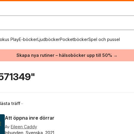
okus Play
E-böcker
Ljudböcker
Pocketböcker
Spel och pussel
Skapa nya rutiner – hälsoböcker upp till 50% →
571349"
Bästa träff
Att öppna inre dörrar
Av
Eileen Caddy
Inbunden, Svenska, 2021