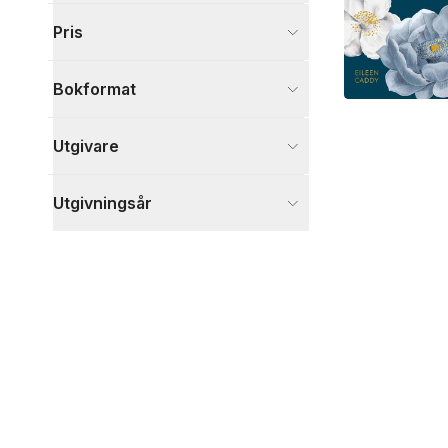
Visa fler
Pris
Visa fler
Bokformat
Utgivare
Utgivningsår