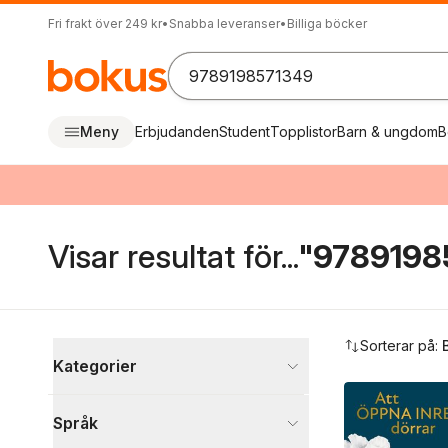
Fri frakt över 249 kr
•
Snabba leveranser
•
Billiga böcker
Meny
Erbjudanden
Student
Topplistor
Barn & ungdom
B
Visar resultat för...
"9789198
Hoppa över filtreringsmeny
Sorterar på:
Kategorier
Böcker
Språk
Ande, kropp och själ
1