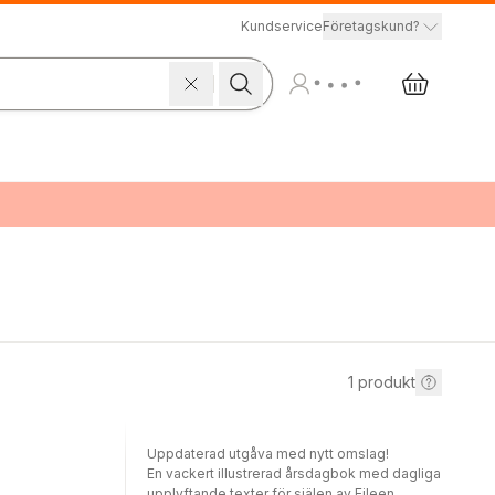
Kundservice
Företagskund?
1
produkt
Uppdaterad utgåva med nytt omslag!
En vackert illustrerad årsdagbok med dagliga
upplyftande texter för själen av Eileen