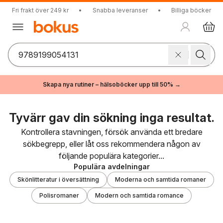
Fri frakt över 249 kr
•
Snabba leveranser
•
Billiga böcker
Skapa nya rutiner – hälsoböcker upp till 50% →
Tyvärr gav din sökning inga resultat.
Kontrollera stavningen, försök använda ett bredare
sökbegrepp, eller låt oss rekommendera någon av
följande populära kategorier...
Populära avdelningar
Skönlitteratur i översättning
Moderna och samtida romaner
Polisromaner
Modern och samtida romance