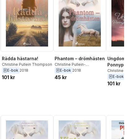
Rädda hästarna!
Phantom – drömhästen
Ungdomsligan
Christine Pullein Thompson
Christine Pullein-
Ponnypatrulle
Thompson
E-bok
2018
E-bok
2018
in!
Christine Pullei
101 kr
45 kr
E-bok
2018
101 kr