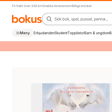
Fri frakt över 249 kr
•
Snabba leveranser
•
Billiga böcker
Sök bok, spel, pussel, penna...
Meny
Erbjudanden
Student
Topplistor
Barn & ungdom
B