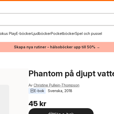
okus Play
E-böcker
Ljudböcker
Pocketböcker
Spel och pussel
Skapa nya rutiner – hälsoböcker upp till 50% →
Phantom på djupt vatt
Av
Christine Pullein-Thompson
E-bok
Svenska
, 
2018
45 kr