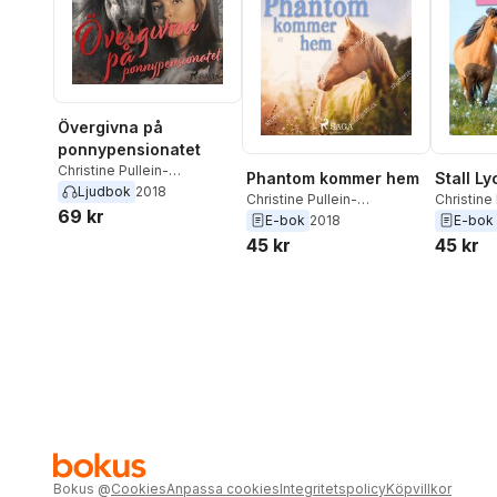
Övergivna på
ponnypensionatet
Christine Pullein-
Phantom kommer hem
Stall Ly
Thompson
Ljudbok
2018
Christine Pullein-
Christine 
69 kr
Thompson
Thomps
E-bok
2018
E-bok
45 kr
45 kr
Bokus
@
Cookies
Anpassa cookies
Integritetspolicy
Köpvillkor