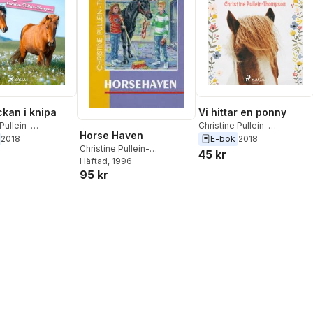
ckan i knipa
Vi hittar en ponny
Pullein-
Christine Pullein-
Horse Haven
on
Thompson
2018
E-bok
2018
Christine Pullein-
45 kr
Thompson
Häftad
, 1996
95 kr