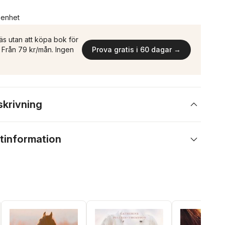
n enhet
äs utan att köpa bok för
n. Från 79 kr/mån. Ingen
Prova gratis i 60 dagar →
skrivning
tinformation