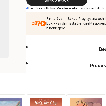
Köp e-bok
Läs direkt i Bokus Reader – eller ladda ned till di
Finns även i Bokus Play
Lyssna och l
bok - välj din nästa titel direkt i appe
bindningstid.
Be
Produk