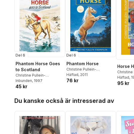
Del 6
Del 6
Phantom Horse Goes
Phantom Horse
Horse 
to Scotland
Christine Pullein-
Christine 
Thompson
Häftad
, 2011
Christine Pullein-
Thomps
Häftad
, 
76 kr
Thompson
Inbunden
, 1997
95 kr
45 kr
Hoppa över listan
Du kanske också är intresserad av