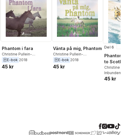
Del 6
Phantom i fara
Vänta på mig, Phantom
Christine Pullein-
Christine Pullein-
Phantom Hors
Thompson
Thompson
E-bok
2018
E-bok
2018
to Scotland
45 kr
45 kr
Christine Pullein-
Thompson
Inbunden
, 1997
45 kr