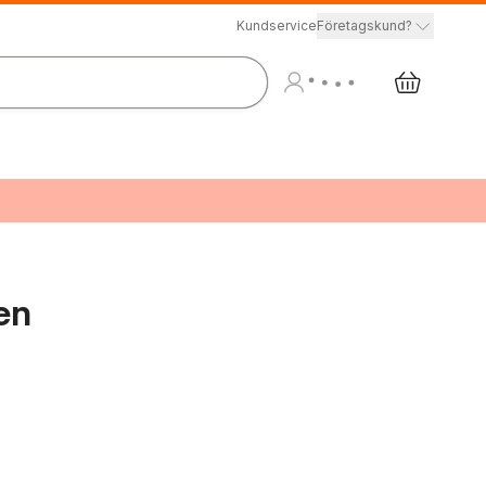
Kundservice
Företagskund?
en