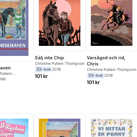
Sälj inte Chip
Varsågod och rid,
Christine Pullein Thompson
Chris
Haven
E-bok
2018
Christine Pullein Thompson
Pullein-
101 kr
E-bok
2018
on
1996
101 kr