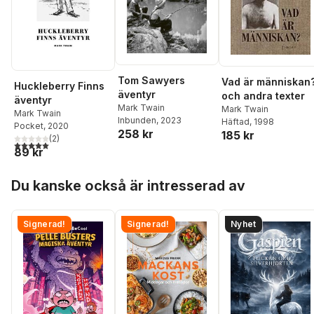
Tom Sawyers
Vad är människan
Huckleberry Finns
äventyr
och andra texter
äventyr
Mark Twain
Mark Twain
Mark Twain
Inbunden
, 2023
Häftad
, 1998
Pocket
, 2020
258 kr
185 kr
(
2
)
5,0
utav 5 stjärnor. Totalt antal röster:
89 kr
Hoppa över listan
Du kanske också är intresserad av
Signerad!
Signerad!
Nyhet