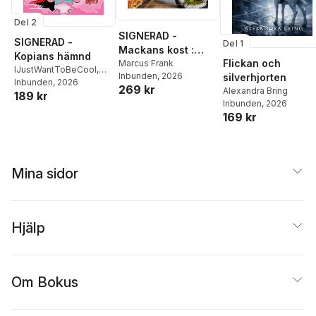
Del 2
SIGNERAD -
SIGNERAD -
Del 1
Mackans kost :
Kopians hämnd
Flickan och
Middagar och
Marcus Frank
IJustWantToBeCool
,
Inbunden
, 2026
silverhjorten
matlådor
Joel Adolphson
Inbunden
, 2026
,
Emil
269 kr
Alexandra Bring
189 kr
Ejdemo Beer
,
Victor
Inbunden
, 2026
Beer
169 kr
Mina sidor
Hjälp
Om Bokus