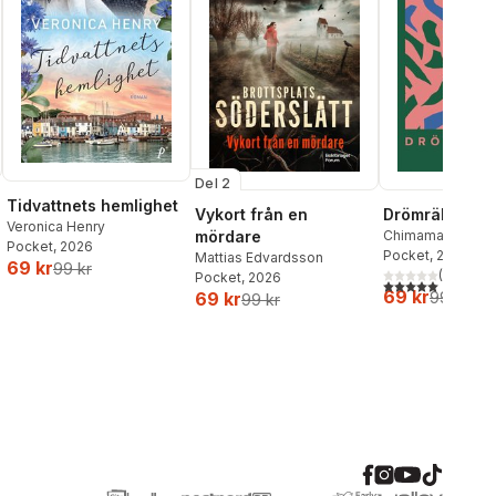
Del 2
Tidvattnets hemlighet
Vykort från en
Drömräkning
Veronica Henry
mördare
Chimamanda Ngoz
Pocket
, 2026
Pocket
, 2026
Mattias Edvardsson
69 kr
99 kr
al röster:
(
1
)
Pocket
, 2026
5,0
utav 5 stjärnor.
69 kr
69 kr
99 kr
99 kr