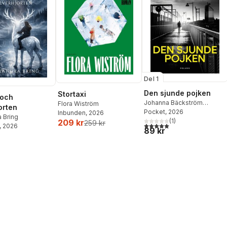
Del 1
Den sjunde pojken
Stortaxi
 och
Johanna Bäckström
Flora Wiström
orten
Lerneby
Pocket
, 2026
Inbunden
, 2026
 Bring
(
1
)
209 kr
259 kr
5,0
utav 5 stjärnor. Totalt ant
, 2026
89 kr