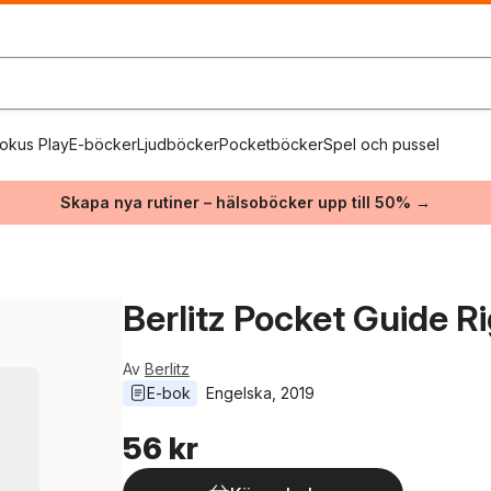
okus Play
E-böcker
Ljudböcker
Pocketböcker
Spel och pussel
Skapa nya rutiner – hälsoböcker upp till 50% →
Berlitz Pocket Guide R
Av
Berlitz
E-bok
Engelska
, 
2019
56 kr