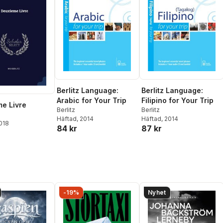
Berlitz Language:
Berlitz Language:
Arabic for Your Trip
Filipino for Your Trip
e Livre
Berlitz
Berlitz
Häftad
, 2014
Häftad
, 2014
2018
84 kr
87 kr
-19%
Nyhet