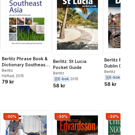
Berlitz Phrase Book &
Berlitz Pocket
Berlitz: St Lucia
Dictionary Southeast
Dublin (Travel
Pocket Guide
Asia
Berlitz
eBook)
Berlitz
Berlitz
Häftad
, 2015
E-bok
2016
E-bok
2015
79 kr
58 kr
58 kr
-30%
-30%
-30%