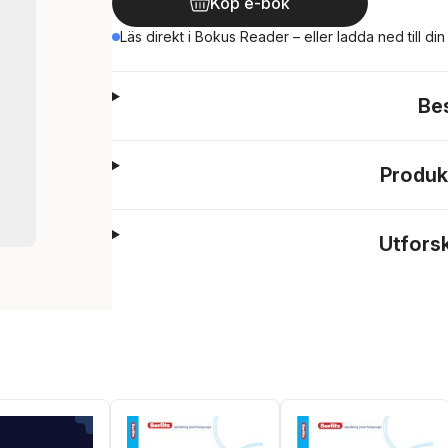
Köp e-bok
Läs direkt i Bokus Reader – eller ladda ned till di
Be
Produk
Utfors