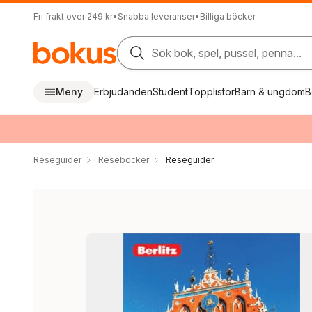
Fri frakt över 249 kr
•
Snabba leveranser
•
Billiga böcker
Sök bok, spel, pussel, penna...
Meny
Erbjudanden
Student
Topplistor
Barn & ungdom
B
Reseguider
Reseböcker
Reseguider