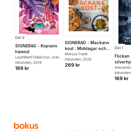
Del 2
SIGNERAD - Mackans
SIGNERAD - Kopians
Del 1
kost : Middagar och
hämnd
matlådor
Marcus Frank
Flickan
IJustWantToBeCool
,
Joel
Inbunden
, 2026
silverhj
Adolphson
Inbunden
, 2026
,
Emil Ejdemo
269 kr
Alexandra
189 kr
Beer
,
Victor Beer
Inbunden
169 kr