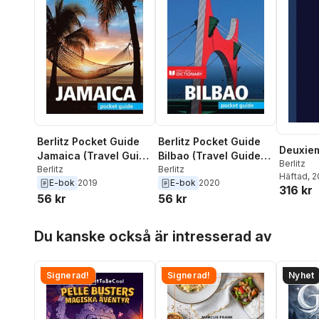
Berlitz Pocket Guide
Berlitz Pocket Guide
Deuxiem
Jamaica (Travel Guide
Bilbao (Travel Guide
Berlitz
eBook)
Berlitz
eBook)
Berlitz
Häftad
, 
E-bok
2019
E-bok
2020
316 kr
56 kr
56 kr
Hoppa över listan
Du kanske också är intresserad av
Signerad!
Signerad!
Nyhet