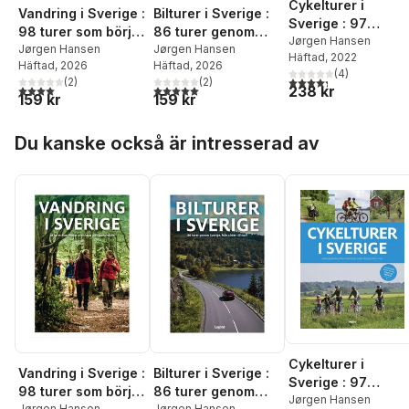
Cykelturer i
Vandring i Sverige :
Bilturer i Sverige :
Sverige : 97
98 turer som börjar
86 turer genom
cykelupplevelser
Jørgen Hansen
och slutar på
Jørgen Hansen
Sverige, från söder
Jørgen Hansen
Häftad
, 2022
från Trelleborg i
Häftad
, 2026
Häftad
, 2026
samma ställe
till norr.
(
4
)
söder till polcirkel
4,3
utav 5 stjärnor. Tota
(
2
)
(
2
)
238 kr
4,0
utav 5 stjärnor. Totalt antal röster:
5,0
utav 5 stjärnor. Totalt antal röster:
i norr
159 kr
159 kr
Hoppa över listan
Du kanske också är intresserad av
Cykelturer i
Vandring i Sverige :
Bilturer i Sverige :
Sverige : 97
98 turer som börjar
86 turer genom
cykelupplevelser
Jørgen Hansen
Jørgen Hansen
Jørgen Hansen