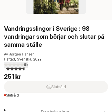
Vandringsslingor i Sverige : 98
vandringar som börjar och slutar på
samma ställe
Av
Jørgen Hansen
Häftad, Svenska, 2022
(
5
)
4,6
utav 5 stjärnor. Totalt antal röster:
251 kr
Slutsåld
Slutsåld