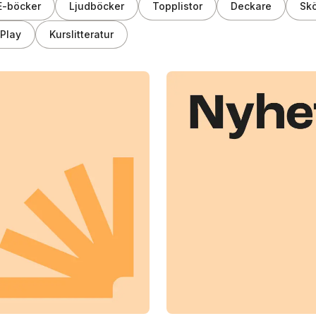
E-böcker
Ljudböcker
Topplistor
Deckare
Skö
Play
Kurslitteratur