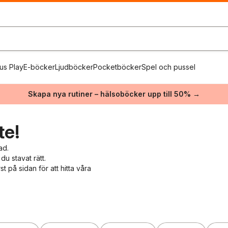
us Play
E-böcker
Ljudböcker
Pocketböcker
Spel och pussel
Skapa nya rutiner – hälsoböcker upp till 50% →
te!
ad.
du stavat rätt.
 på sidan för att hitta våra