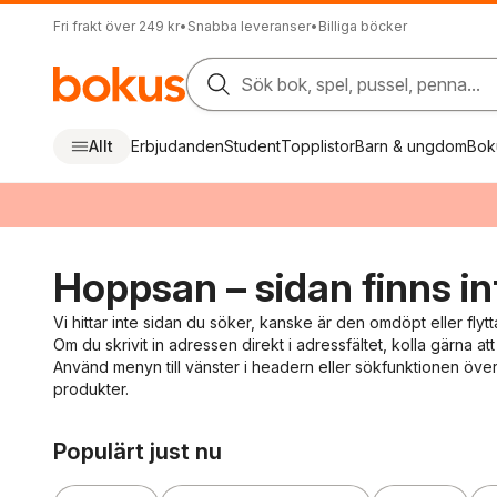
Fri frakt över 249 kr
•
Snabba leveranser
•
Billiga böcker
Sök bok, spel, pussel, penna...
Allt
Erbjudanden
Student
Topplistor
Barn & ungdom
Bok
Hoppsan – sidan finns in
Vi hittar inte sidan du söker, kanske är den omdöpt eller flytt
Om du skrivit in adressen direkt i adressfältet, kolla gärna att 
Använd menyn till vänster i headern eller sökfunktionen överst
produkter.
Hoppa över listan
Populärt just nu