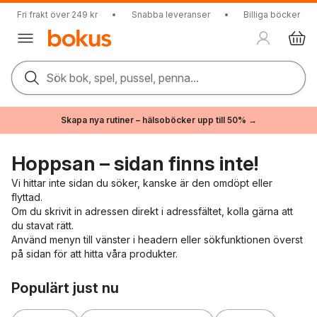
Fri frakt över 249 kr
•
Snabba leveranser
•
Billiga böcker
Sök bok, spel, pussel, penna...
Skapa nya rutiner – hälsoböcker upp till 50% →
Hoppsan – sidan finns inte!
Vi hittar inte sidan du söker, kanske är den omdöpt eller
flyttad.
Om du skrivit in adressen direkt i adressfältet, kolla gärna att
du stavat rätt.
Använd menyn till vänster i headern eller sökfunktionen överst
på sidan för att hitta våra produkter.
Hoppa över listan
Populärt just nu