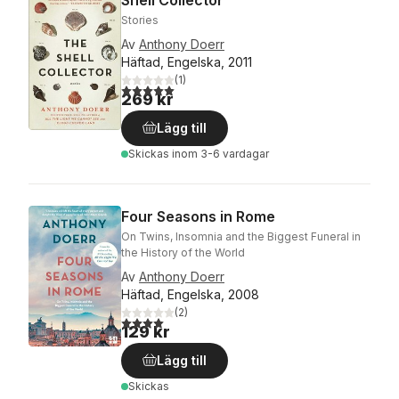
Stories
Av
Anthony Doerr
Häftad, Engelska, 2011
(
1
)
5,0
utav 5 stjärnor. Totalt antal röster:
269 kr
Lägg till
Skickas
inom 3-6 vardagar
Four Seasons in Rome
On Twins, Insomnia and the Biggest Funeral in
the History of the World
Av
Anthony Doerr
Häftad, Engelska, 2008
(
2
)
4,0
utav 5 stjärnor. Totalt antal röster:
129 kr
Lägg till
Skickas