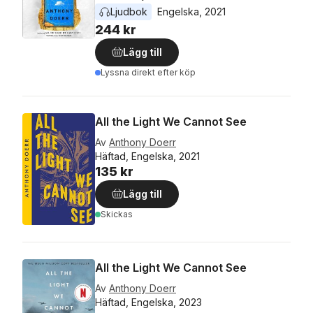
Ljudbok
Engelska
, 
2021
244 kr
Lägg till
Lyssna direkt efter köp
All the Light We Cannot See
Av
Anthony Doerr
Häftad, Engelska, 2021
135 kr
Lägg till
Skickas
All the Light We Cannot See
Av
Anthony Doerr
Häftad, Engelska, 2023