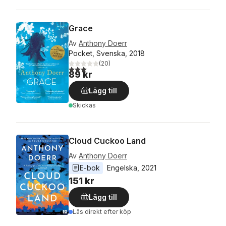
Grace
Av
Anthony Doerr
Pocket, Svenska, 2018
(
20
)
3,1
utav 5 stjärnor. Totalt antal röster:
89 kr
Lägg till
Skickas
Cloud Cuckoo Land
Av
Anthony Doerr
E-bok
Engelska
, 
2021
151 kr
Lägg till
Läs direkt efter köp