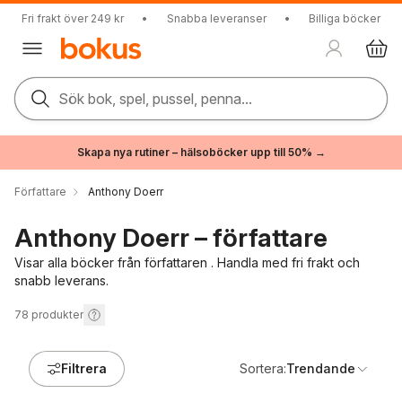
Fri frakt över 249 kr
•
Snabba leveranser
•
Billiga böcker
Sök bok, spel, pussel, penna...
Skapa nya rutiner – hälsoböcker upp till 50% →
Författare
Anthony Doerr
Anthony Doerr – författare
Visar alla böcker från författaren . Handla med fri frakt och
snabb leverans.
78
produkter
Filtrera
Sortera:
Trendande