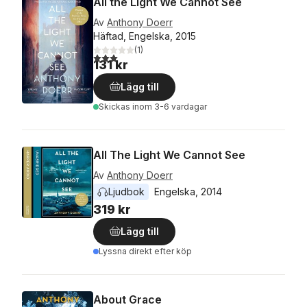
All the Light We Cannot See
Av
Anthony Doerr
Häftad, Engelska, 2015
(
1
)
3,0
utav 5 stjärnor. Totalt antal röster:
131 kr
Lägg till
Skickas
inom 3-6 vardagar
All The Light We Cannot See
Av
Anthony Doerr
Ljudbok
Engelska
, 
2014
319 kr
Lägg till
Lyssna direkt efter köp
About Grace