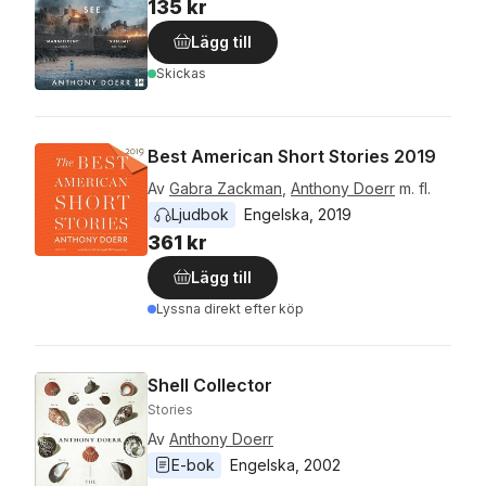
135 kr
Lägg till
Skickas
Best American Short Stories 2019
Av
Gabra Zackman
,
Anthony Doerr
m. fl.
Ljudbok
Engelska
, 
2019
361 kr
Lägg till
Lyssna direkt efter köp
Shell Collector
Stories
Av
Anthony Doerr
E-bok
Engelska
, 
2002