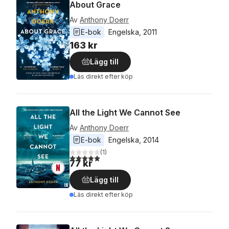
About Grace
Av
Anthony Doerr
E-bok
Engelska
, 
2011
163 kr
Lägg till
Läs direkt efter köp
All the Light We Cannot See
Av
Anthony Doerr
E-bok
Engelska
, 
2014
(
1
)
5,0
utav 5 stjärnor. Totalt antal röster:
77 kr
Lägg till
Läs direkt efter köp