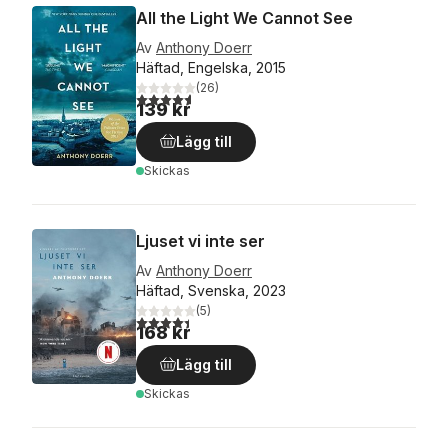
All the Light We Cannot See
Av
Anthony Doerr
Häftad, Engelska, 2015
(
26
)
4,6
utav 5 stjärnor. Totalt antal röster:
139 kr
Lägg till
Skickas
Ljuset vi inte ser
Av
Anthony Doerr
Häftad, Svenska, 2023
(
5
)
4,4
utav 5 stjärnor. Totalt antal röster:
168 kr
Lägg till
Skickas