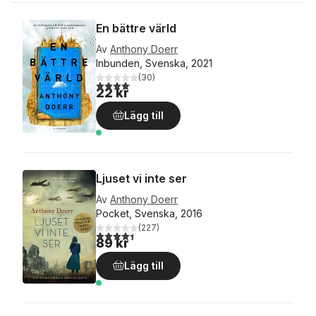
En bättre värld
Av
Anthony Doerr
Inbunden, Svenska, 2021
(
30
)
4,1
utav 5 stjärnor. Totalt antal röster:
22 kr
Lägg till
Ljuset vi inte ser
Av
Anthony Doerr
Pocket, Svenska, 2016
(
227
)
4,4
utav 5 stjärnor. Totalt antal röster:
89 kr
Lägg till