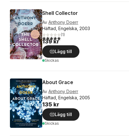
Shell Collector
Av
Anthony Doerr
Häftad, Engelska, 2003
(
1
)
5,0
utav 5 stjärnor. Totalt antal röster:
139 kr
Lägg till
Skickas
About Grace
Av
Anthony Doerr
Häftad, Engelska, 2005
135 kr
Lägg till
Skickas