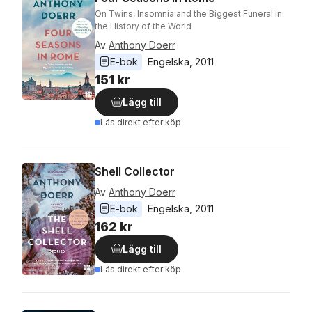
On Twins, Insomnia and the Biggest Funeral in
the History of the World
Av
Anthony Doerr
E-bok
Engelska
, 
2011
151 kr
Lägg till
Läs direkt efter köp
Shell Collector
Av
Anthony Doerr
E-bok
Engelska
, 
2011
162 kr
Lägg till
Läs direkt efter köp