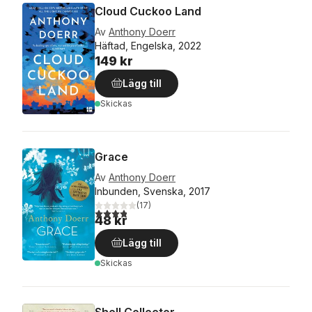
Cloud Cuckoo Land
Av
Anthony Doerr
Häftad, Engelska, 2022
149 kr
Lägg till
Skickas
Grace
Av
Anthony Doerr
Inbunden, Svenska, 2017
(
17
)
3,8
utav 5 stjärnor. Totalt antal röster:
48 kr
Lägg till
Skickas
Shell Collector