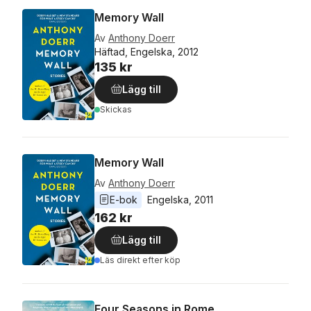
Memory Wall
Av
Anthony Doerr
Häftad, Engelska, 2012
135 kr
Lägg till
Skickas
Memory Wall
Av
Anthony Doerr
E-bok
Engelska
, 
2011
162 kr
Lägg till
Läs direkt efter köp
Four Seasons in Rome