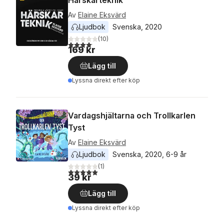
Härskarteknik
Av
Elaine Eksvärd
Ljudbok
Svenska
, 
2020
(
10
)
4,1
utav 5 stjärnor. Totalt antal röster:
169 kr
Lägg till
Lyssna direkt efter köp
Vardagshjältarna och Trollkarlen
Tyst
Av
Elaine Eksvärd
Ljudbok
Svenska
, 
2020
, 
6-9 år
(
1
)
5,0
utav 5 stjärnor. Totalt antal röster:
39 kr
Lägg till
Lyssna direkt efter köp