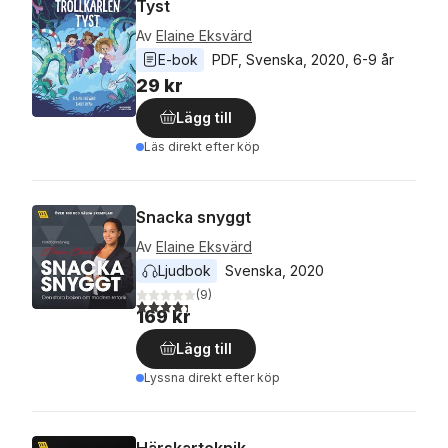
Tyst
Av
Elaine Eksvärd
E-bok
PDF
, 
Svenska
, 
2020
, 
6-9 år
29 kr
Lägg till
Läs direkt efter köp
Snacka snyggt
Av
Elaine Eksvärd
Ljudbok
Svenska
, 
2020
(
9
)
4,3
utav 5 stjärnor. Totalt antal röster:
169 kr
Lägg till
Lyssna direkt efter köp