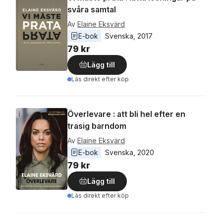
svåra samtal
Av
Elaine Eksvärd
E-bok
Svenska
, 
2017
79 kr
Lägg till
Läs direkt efter köp
Överlevare : att bli hel efter en
trasig barndom
Av
Elaine Eksvärd
E-bok
Svenska
, 
2020
79 kr
Lägg till
Läs direkt efter köp