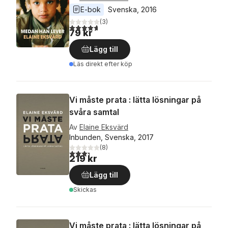
E-bok
Svenska
, 
2016
(
3
)
4,7
utav 5 stjärnor. Totalt antal röster:
79 kr
Lägg till
Läs direkt efter köp
Vi måste prata : lätta lösningar på
svåra samtal
Av
Elaine Eksvärd
Inbunden, Svenska, 2017
(
8
)
3,3
utav 5 stjärnor. Totalt antal röster:
219 kr
Lägg till
Skickas
Vi måste prata : lätta lösningar på