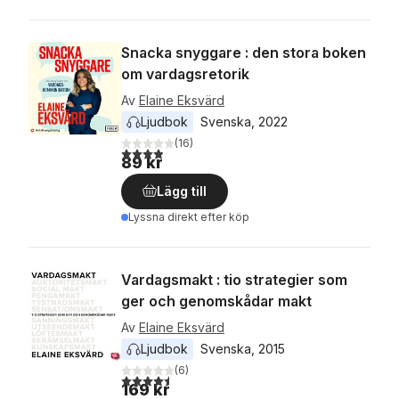
Snacka snyggare : den stora boken
om vardagsretorik
Av
Elaine Eksvärd
Ljudbok
Svenska
, 
2022
(
16
)
3,9
utav 5 stjärnor. Totalt antal röster:
89 kr
Lägg till
Lyssna direkt efter köp
Vardagsmakt : tio strategier som
ger och genomskådar makt
Av
Elaine Eksvärd
Ljudbok
Svenska
, 
2015
(
6
)
4,5
utav 5 stjärnor. Totalt antal röster:
169 kr