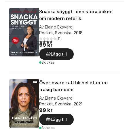
Snacka snyggt : den stora boken
om modern retorik
Av
Elaine Eksvärd
Pocket, Svenska, 2018
(
11
)
3,7
utav 5 stjärnor. Totalt antal röster:
99 kr
Lägg till
Skickas
Överlevare : att bli hel efter en
trasig barndom
Av
Elaine Eksvärd
Pocket, Svenska, 2021
99 kr
Lägg till
Skickas