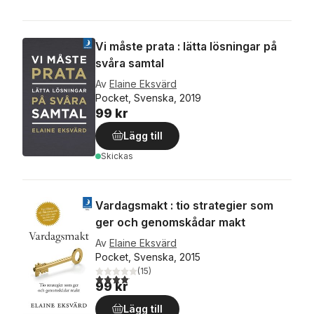
Vi måste prata : lätta lösningar på
svåra samtal
Av
Elaine Eksvärd
Pocket, Svenska, 2019
99 kr
Lägg till
Skickas
Vardagsmakt : tio strategier som
ger och genomskådar makt
Av
Elaine Eksvärd
Pocket, Svenska, 2015
(
15
)
4,1
utav 5 stjärnor. Totalt antal röster:
99 kr
Lägg till