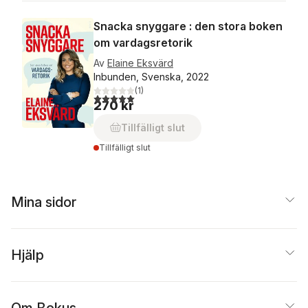
Snacka snyggare : den stora boken
om vardagsretorik
Av
Elaine Eksvärd
Inbunden, Svenska, 2022
(
1
)
5,0
utav 5 stjärnor. Totalt antal röster:
270 kr
Tillfälligt slut
Tillfälligt slut
Mina sidor
Hjälp