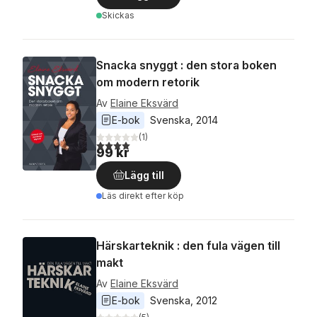
Skickas
Snacka snyggt : den stora boken
om modern retorik
Av
Elaine Eksvärd
E-bok
Svenska
, 
2014
(
1
)
4,0
utav 5 stjärnor. Totalt antal röster:
99 kr
Lägg till
Läs direkt efter köp
Härskarteknik : den fula vägen till
makt
Av
Elaine Eksvärd
E-bok
Svenska
, 
2012