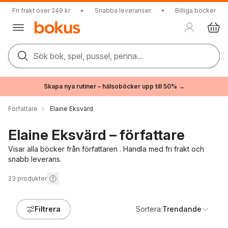
Fri frakt över 249 kr
•
Snabba leveranser
•
Billiga böcker
Sök bok, spel, pussel, penna...
Skapa nya rutiner – hälsoböcker upp till 50% →
Författare
Elaine Eksvärd
Elaine Eksvärd – författare
Visar alla böcker från författaren . Handla med fri frakt och
snabb leverans.
23
produkter
Filtrera
Sortera:
Trendande