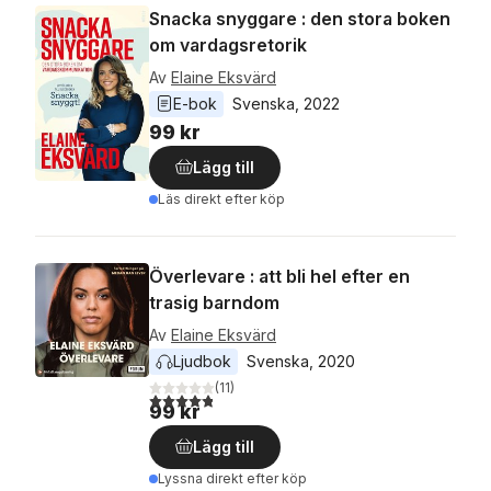
Snacka snyggare : den stora boken
om vardagsretorik
Av
Elaine Eksvärd
E-bok
Svenska
, 
2022
99 kr
Lägg till
Läs direkt efter köp
Överlevare : att bli hel efter en
trasig barndom
Av
Elaine Eksvärd
Ljudbok
Svenska
, 
2020
(
11
)
4,8
utav 5 stjärnor. Totalt antal röster:
99 kr
Lägg till
Lyssna direkt efter köp