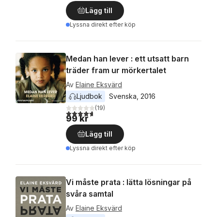
Lägg till
Lyssna direkt efter köp
Medan han lever : ett utsatt barn
träder fram ur mörkertalet
Av
Elaine Eksvärd
Ljudbok
Svenska
, 
2016
(
19
)
4,7
utav 5 stjärnor. Totalt antal röster:
99 kr
Lägg till
Lyssna direkt efter köp
Vi måste prata : lätta lösningar på
svåra samtal
Av
Elaine Eksvärd