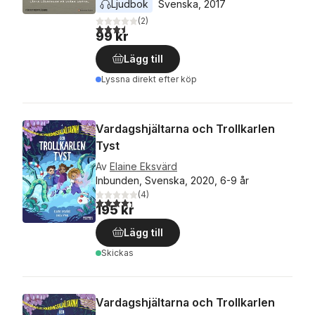
Ljudbok
Svenska
, 
2017
(
2
)
3,5
utav 5 stjärnor. Totalt antal röster:
99 kr
Lägg till
Lyssna direkt efter köp
Vardagshjältarna och Trollkarlen
Tyst
Av
Elaine Eksvärd
Inbunden, Svenska, 2020, 6-9 år
(
4
)
4,3
utav 5 stjärnor. Totalt antal röster:
195 kr
Lägg till
Skickas
Vardagshjältarna och Trollkarlen