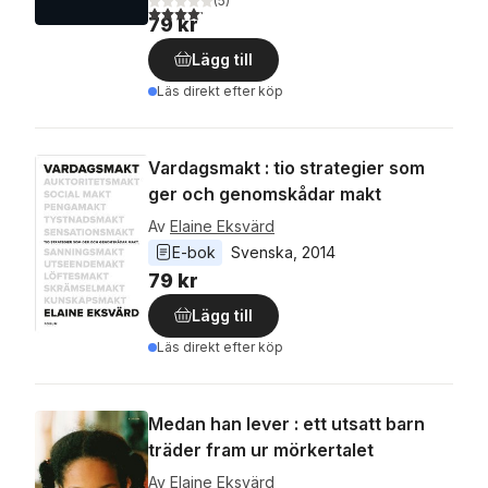
(
5
)
4,2
utav 5 stjärnor. Totalt antal röster:
79 kr
Lägg till
Läs direkt efter köp
Vardagsmakt : tio strategier som
ger och genomskådar makt
Av
Elaine Eksvärd
E-bok
Svenska
, 
2014
79 kr
Lägg till
Läs direkt efter köp
Medan han lever : ett utsatt barn
träder fram ur mörkertalet
Av
Elaine Eksvärd