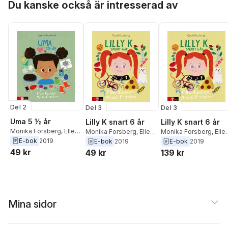
Du kanske också är intresserad av
Del 2
Del 3
Del 3
Uma 5 ½ år
Lilly K snart 6 år
Lilly K snart 6 år
Monika Forsberg
,
Ellen
Monika Forsberg
,
Ellen
Monika Forsberg
,
Elle
Karlsson
E-bok
2019
Karlsson
Karlsson
E-bok
2019
E-bok
2019
49 kr
49 kr
139 kr
Mina sidor