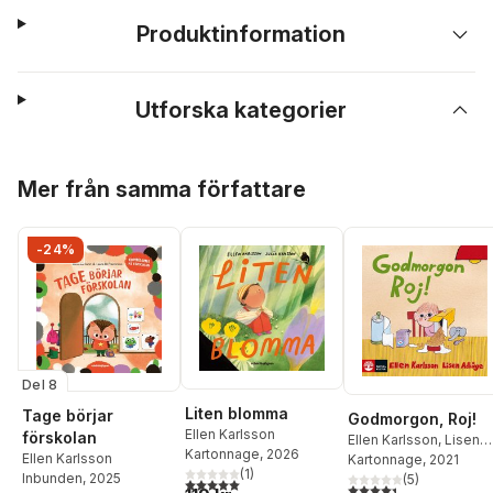
Produktinformation
Utforska kategorier
Hoppa över listan
Mer från samma författare
-24%
Del 8
Liten blomma
Tage börjar
Godmorgon, Roj!
Ellen Karlsson
förskolan
Ellen Karlsson
,
Lisen
Kartonnage
, 2026
Ellen Karlsson
Adbåge
Kartonnage
, 2021
(
1
)
Inbunden
, 2025
(
5
)
5,0
utav 5 stjärnor. Totalt antal röster:
4,4
utav 5 stjärnor. Tota