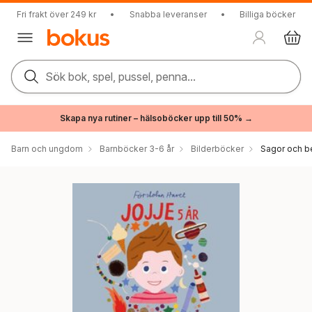
Fri frakt över 249 kr
•
Snabba leveranser
•
Billiga böcker
Sök bok, spel, pussel, penna...
Skapa nya rutiner – hälsoböcker upp till 50% →
Barn och ungdom
Barnböcker 3-6 år
Bilderböcker
Sagor och be