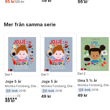
119 kr
95 kr
96 kr
125 kr
Hoppa över listan
Mer från samma serie
Del 2
Del 1
Del 1
Uma 5 ½ år
Jojje 5 år
Jojje 5 år
Monika Forsberg
,
Elle
Monika Forsberg
,
Ellen
Monika Forsberg
,
Ellen
Karlsson
E-bok
2019
Karlsson
Karlsson
E-bok
2018
E-bok
2018
49 kr
49 kr
(
1
)
5,0
utav 5 stjärnor. Totalt antal röster:
49 kr
Hoppa över listan