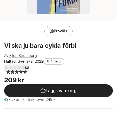
Provläs
Vi ska ju bara cykla förbi
Av
Ellen Strömberg
Häftad, Svenska, 2022
12-15 år
(
2
)
5,0
utav 5 stjärnor. Totalt antal röster:
209 kr
Lägg i varukorg
Skickas
.
Fri frakt över 249 kr.