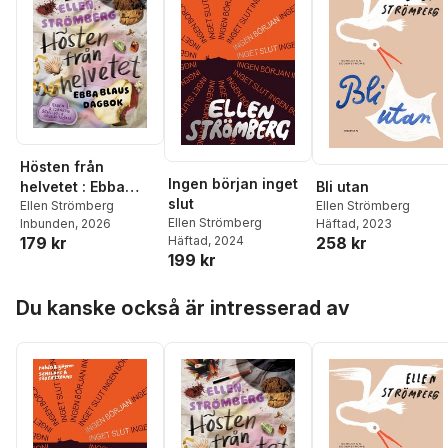
Hösten från
Ingen början inget
helvetet : Ebba
Bli utan
slut
Blaus dagbok
Ellen Strömberg
Ellen Strömberg
Ellen Strömberg
Inbunden
, 2026
Häftad
, 2023
179 kr
Häftad
, 2024
258 kr
199 kr
Hoppa över listan
Du kanske också är intresserad av