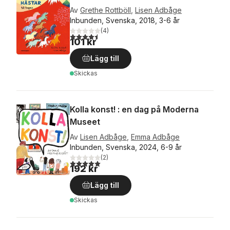
Av
Grethe Rottböll
,
Lisen Adbåge
Inbunden, Svenska, 2018, 3-6 år
(
4
)
4,5
utav 5 stjärnor. Totalt antal röster:
101 kr
Lägg till
Skickas
Kolla konst! : en dag på Moderna
Museet
Av
Lisen Adbåge
,
Emma Adbåge
Inbunden, Svenska, 2024, 6-9 år
(
2
)
5,0
utav 5 stjärnor. Totalt antal röster:
192 kr
Lägg till
Skickas