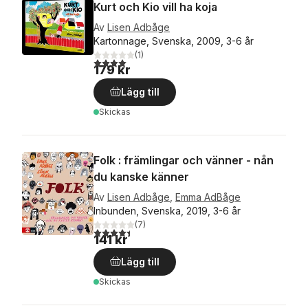
Kurt och Kio vill ha koja
Av
Lisen Adbåge
Kartonnage, Svenska, 2009, 3-6 år
(
1
)
4,0
utav 5 stjärnor. Totalt antal röster:
179 kr
Lägg till
Skickas
Folk : främlingar och vänner - nån
du kanske känner
Av
Lisen Adbåge
,
Emma AdBåge
Inbunden, Svenska, 2019, 3-6 år
(
7
)
4,4
utav 5 stjärnor. Totalt antal röster:
141 kr
Lägg till
Skickas