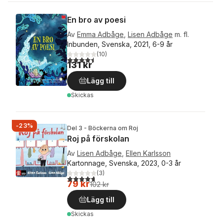
En bro av poesi
Av
Emma Adbåge
,
Lisen Adbåge
m. fl.
Inbunden, Svenska, 2021, 6-9 år
(
10
)
4,5
utav 5 stjärnor. Totalt antal röster:
131 kr
Lägg till
Skickas
-23%
Del 3 - Böckerna om Roj
Roj på förskolan
Av
Lisen Adbåge
,
Ellen Karlsson
Kartonnage, Svenska, 2023, 0-3 år
(
3
)
4,7
utav 5 stjärnor. Totalt antal röster:
79 kr
102 kr
Lägg till
Skickas