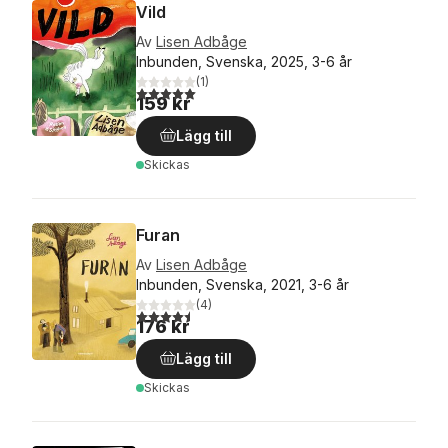
Vild
Av
Lisen Adbåge
Inbunden, Svenska, 2025, 3-6 år
(
1
)
5,0
utav 5 stjärnor. Totalt antal röster:
159 kr
Lägg till
Skickas
Furan
Av
Lisen Adbåge
Inbunden, Svenska, 2021, 3-6 år
(
4
)
4,5
utav 5 stjärnor. Totalt antal röster:
176 kr
Lägg till
Skickas