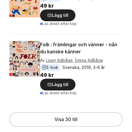
49 kr
Lägg till
Läs direkt efter köp
Folk : främlingar och vänner - nån
du kanske känner
Av
Lisen Adbåge
,
Emma AdBåge
E-bok
Svenska
, 
2019
, 
3-6 år
49 kr
Lägg till
Läs direkt efter köp
Visa 30 till