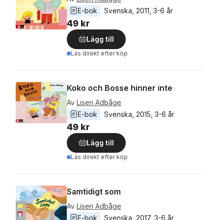
E-bok
Svenska
, 
2011
, 
3-6 år
49 kr
Lägg till
Läs direkt efter köp
Koko och Bosse hinner inte
Av
Lisen Adbåge
E-bok
Svenska
, 
2015
, 
3-6 år
49 kr
Lägg till
Läs direkt efter köp
Samtidigt som
Av
Lisen Adbåge
E-bok
Svenska
, 
2017
, 
3-6 år