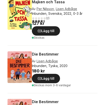
Majken och Tassa
Av
Per Nilsson
,
Lisen Adbåge
Inbunden, Svenska, 2022, 0-3 år
(
2
)
4,5
utav 5 stjärnor. Totalt antal röster:
127 kr
Lägg till
Skickas
Die Bestimmer
Av
Lisen Adbåge
Inbunden, Tyska, 2020
180 kr
Lägg till
Skickas
inom 3-6 vardagar
Die Bestimmer