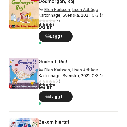
Godmorgon, Roj!
Av
Ellen Karlsson
,
Lisen Adbåge
Kartonnage, Svenska, 2021, 0-3 år
(
5
)
4,4
utav 5 stjärnor. Totalt antal röster:
96 kr
Lägg till
Godnatt, Roj!
Av
Ellen Karlsson
,
Lisen Adbåge
Kartonnage, Svenska, 2021, 0-3 år
(
4
)
4,8
utav 5 stjärnor. Totalt antal röster:
96 kr
Lägg till
Bakom hjärtat