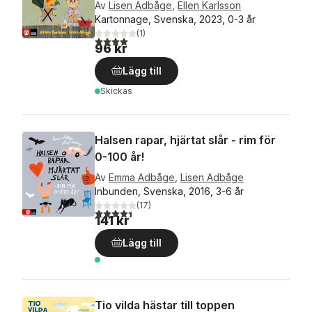
Av
Lisen Adbåge
,
Ellen Karlsson
Kartonnage, Svenska, 2023, 0-3 år
(
1
)
4,0
utav 5 stjärnor. Totalt antal röster:
96 kr
Lägg till
Skickas
Halsen rapar, hjärtat slår - rim för
0-100 år!
Av
Emma Adbåge
,
Lisen Adbåge
Inbunden, Svenska, 2016, 3-6 år
(
17
)
4,4
utav 5 stjärnor. Totalt antal röster:
141 kr
Lägg till
Tio vilda hästar till toppen