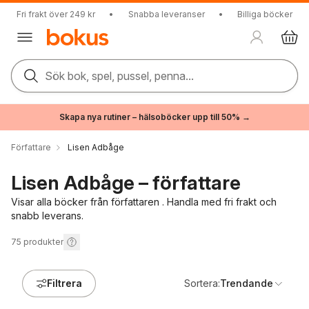
Fri frakt över 249 kr
•
Snabba leveranser
•
Billiga böcker
Sök bok, spel, pussel, penna...
Skapa nya rutiner – hälsoböcker upp till 50% →
Författare
Lisen Adbåge
Lisen Adbåge – författare
Visar alla böcker från författaren . Handla med fri frakt och
snabb leverans.
75
produkter
Filtrera
Sortera:
Trendande