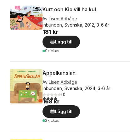
Kurt och Kio vill ha kul
Av
Lisen Adbåge
Inbunden, Svenska, 2012, 3-6 år
181 kr
Lägg till
Skickas
Äppelkänslan
Av
Lisen Adbåge
Inbunden, Svenska, 2024, 3-6 år
(
1
)
4,0
utav 5 stjärnor. Totalt antal röster:
168 kr
Lägg till
Skickas