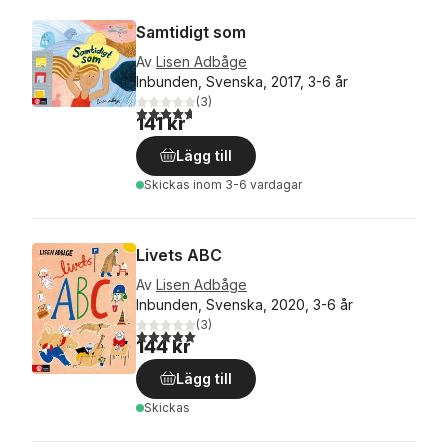
Samtidigt som
Av
Lisen Adbåge
Inbunden, Svenska, 2017, 3-6 år
(
3
)
4,7
utav 5 stjärnor. Totalt antal röster:
141 kr
Lägg till
Skickas
inom 3-6 vardagar
Livets ABC
Av
Lisen Adbåge
Inbunden, Svenska, 2020, 3-6 år
(
3
)
5,0
utav 5 stjärnor. Totalt antal röster:
144 kr
Lägg till
Skickas