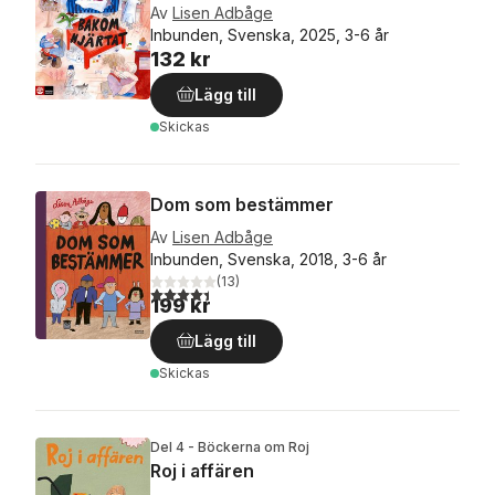
Av
Lisen Adbåge
Inbunden, Svenska, 2025, 3-6 år
132 kr
Lägg till
Skickas
Dom som bestämmer
Av
Lisen Adbåge
Inbunden, Svenska, 2018, 3-6 år
(
13
)
4,4
utav 5 stjärnor. Totalt antal röster:
199 kr
Lägg till
Skickas
Del 4 - Böckerna om Roj
Roj i affären