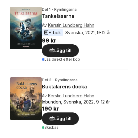
Del 1 - Rymlingarna
Tankeläsarna
Av
Kerstin Lundberg Hahn
E-bok
Svenska
, 
2021
, 
9-12 år
99 kr
Lägg till
Läs direkt efter köp
Del 3 - Rymlingarna
Buktalarens docka
Av
Kerstin Lundberg Hahn
Inbunden, Svenska, 2022, 9-12 år
190 kr
Lägg till
Skickas