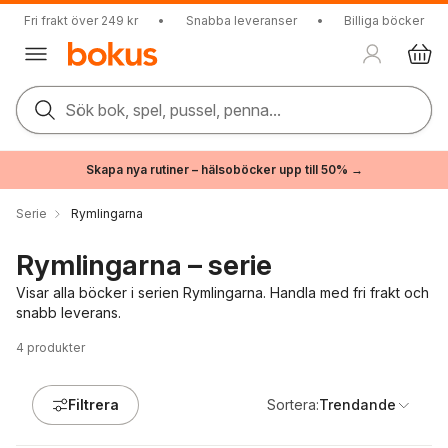
Fri frakt över 249 kr
•
Snabba leveranser
•
Billiga böcker
Sök bok, spel, pussel, penna...
Skapa nya rutiner – hälsoböcker upp till 50% →
Serie
Rymlingarna
Rymlingarna – serie
Visar alla böcker i serien Rymlingarna. Handla med fri frakt och
snabb leverans.
4
produkter
Filtrera
Sortera:
Trendande