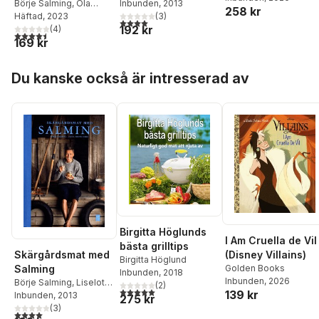
Forslin
Inbunden
,
Mia Gahne
, 2013
Börje Salming
,
Ola
258 kr
(
3
)
Liljedahl
Häftad
, 2023
4,0
utav 5 stjärnor. Totalt antal röster:
192 kr
(
4
)
4,5
utav 5 stjärnor. Totalt antal röster:
169 kr
Hoppa över listan
Du kanske också är intresserad av
Birgitta Höglunds
I Am Cruella de Vil
bästa grilltips
(Disney Villains)
Skärgårdsmat med
Birgitta Höglund
Golden Books
Salming
Inbunden
, 2018
Inbunden
, 2026
Börje Salming
,
Liselotte
(
2
)
5,0
utav 5 stjärnor. Totalt antal röster:
139 kr
Forslin
Inbunden
,
Mia Gahne
, 2013
275 kr
(
3
)
4,0
utav 5 stjärnor. Totalt antal röster: