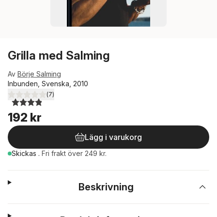
Grilla med Salming
Av
Börje Salming
Inbunden, Svenska, 2010
(
7
)
3,9
utav 5 stjärnor. Totalt antal röster:
192 kr
Lägg i varukorg
Skickas
.
Fri frakt över 249 kr.
Beskrivning