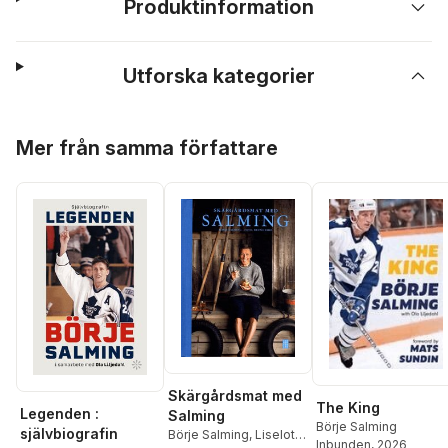
Produktinformation
Utforska kategorier
Hoppa över listan
Mer från samma författare
Skärgårdsmat med
The King
Legenden :
Salming
Börje Salming
självbiografin
Börje Salming
,
Liselotte
Inbunden
, 2026