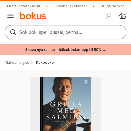
Fri frakt över 249 kr
•
Snabba leveranser
•
Billiga böcker
Sök bok, spel, pussel, penna...
Skapa nya rutiner – hälsoböcker upp till 50% →
Mat och dryck
Kokböcker