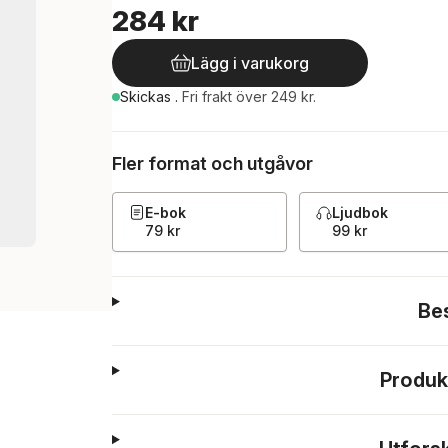
284 kr
Lägg i varukorg
Skickas
.
Fri frakt över 249 kr.
Fler format och utgåvor
E-bok
Ljudbok
79 kr
99 kr
Be
Produk