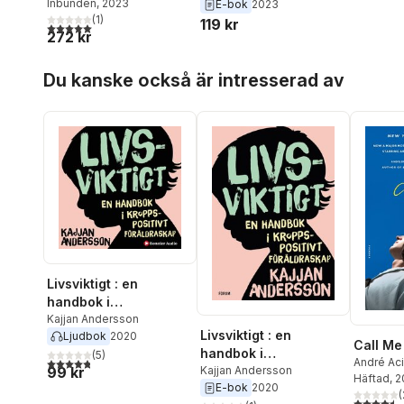
Inbunden
, 2023
E-bok
2023
motstånd
motstånd
(
1
)
119 kr
5,0
utav 5 stjärnor. Totalt antal röster:
272 kr
Hoppa över listan
Du kanske också är intresserad av
Livsviktigt : en
handbok i
kroppspositivt
Kajjan Andersson
Livsviktigt : en
Ljudbok
2020
föräldraskap
Call Me
handbok i
(
5
)
4,8
utav 5 stjärnor. Totalt antal röster:
André Ac
99 kr
kroppspositivt
Kajjan Andersson
Häftad
, 
E-bok
2020
föräldraskap
(
4,5
utav 5 