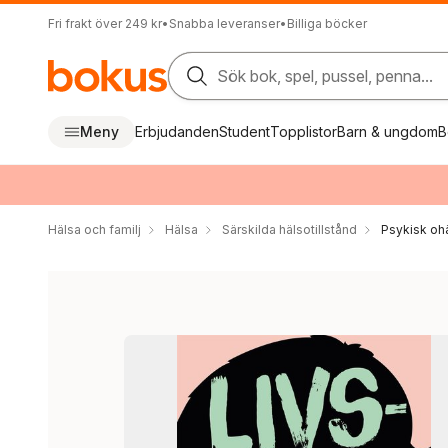
Fri frakt över 249 kr
•
Snabba leveranser
•
Billiga böcker
Sök bok, spel, pussel, penna...
Meny
Erbjudanden
Student
Topplistor
Barn & ungdom
B
Hälsa och familj
Hälsa
Särskilda hälsotillstånd
Psykisk oh