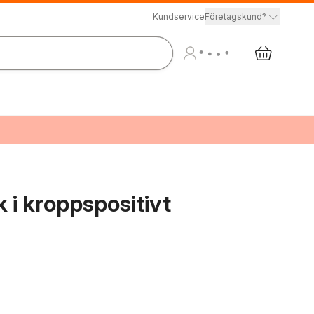
Kundservice
Företagskund?
k i kroppspositivt