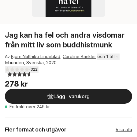
Jag kan ha fel och andra visdomar
från mitt liv som buddhistmunk
Av
Björn Natthiko Lindeblad
,
Caroline Bankler
och 1 till
Inbunden, Svenska, 2020
(
322
)
4,7
utav 5 stjärnor. Totalt antal röster:
278 kr
Lägg i varukorg
.
Fri frakt över 249 kr.
Fler format och utgåvor
Visa alla