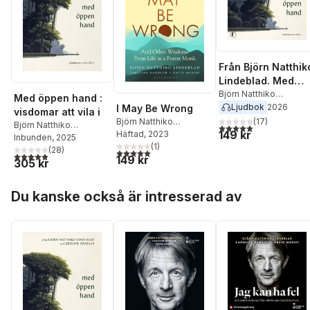
Från Björn Natthik
Lindeblad. Med
öppen hand
Björn Natthiko
Med öppen hand :
Lindeblad
,
Caroline
Ljudbok
2026
I May Be Wrong
visdomar att vila i
Bankler
(
17
)
Björn Natthiko
Björn Natthiko
4,9
utav 5 stjärnor. Tota
149 kr
Lindeblad
Häftad
, 2023
Lindeblad
Inbunden
, 2025
,
Caroline
(
1
)
Bankler
(
28
)
5,0
utav 5 stjärnor. Totalt antal röster:
4,9
utav 5 stjärnor. Totalt antal röster:
149 kr
305 kr
Hoppa över listan
Du kanske också är intresserad av