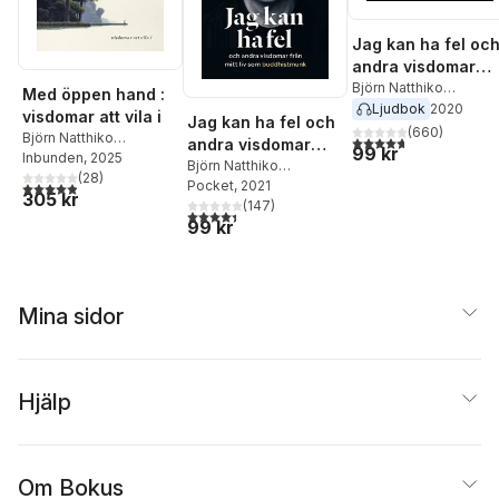
Jag kan ha fel oc
andra visdomar
från mitt liv som
Björn Natthiko
Med öppen hand :
Lindeblad
,
Caroline
Ljudbok
2020
buddhistmunk
visdomar att vila i
Jag kan ha fel och
Bankler
,
Navid Modiri
(
660
)
Björn Natthiko
4,7
utav 5 stjärnor. Tota
andra visdomar
99 kr
Lindeblad
Inbunden
, 2025
,
Caroline
från mitt liv som
Björn Natthiko
Bankler
(
28
)
Lindeblad
Pocket
, 2021
,
Caroline
4,9
utav 5 stjärnor. Totalt antal röster:
buddhistmunk
305 kr
Bankler
,
Navid Modiri
(
147
)
4,4
utav 5 stjärnor. Totalt antal röster:
99 kr
Mina sidor
Hjälp
Om Bokus