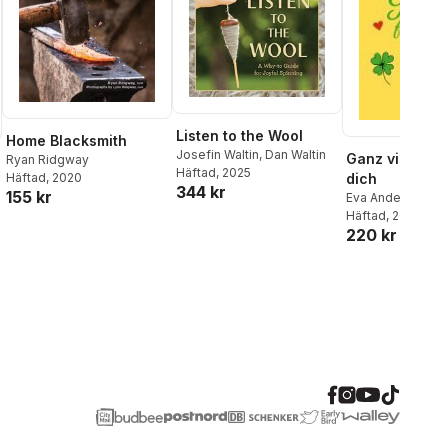
Listen to the Wool
Home Blacksmith
Josefin Waltin
,
Dan Waltin
Ganz viel Glüc
Ryan Ridgway
Häftad
, 2025
dich
Häftad
, 2020
344 kr
155 kr
Eva Anderson
Häftad
, 2026
l röster:
220 kr