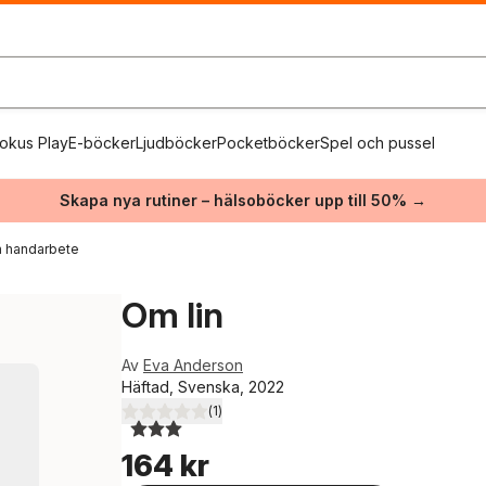
okus Play
E-böcker
Ljudböcker
Pocketböcker
Spel och pussel
Skapa nya rutiner – hälsoböcker upp till 50% →
 handarbete
Om lin
Av
Eva Anderson
Häftad, Svenska, 2022
(
1
)
3,0
utav 5 stjärnor. Totalt antal röster:
164 kr