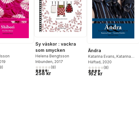
Sy väskor : vackra
som smycken
Ändra
Helena Bengtsson
dsson
Katarina Evans
,
Katarina
Inbunden
, 2017
2019
Brieditis
Häftad
, 2020
(
8
)
8
)
(
8
)
4,3
utav 5 stjärnor. Totalt antal röster:
stjärnor. Totalt antal röster:
4,1
utav 5 stjärnor. Totalt anta
258 kr
162 kr