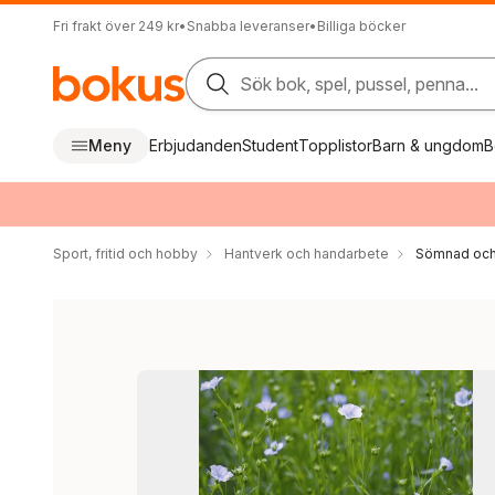
Fri frakt över 249 kr
•
Snabba leveranser
•
Billiga böcker
Sök bok, spel, pussel, penna...
Meny
Erbjudanden
Student
Topplistor
Barn & ungdom
B
Sport, fritid och hobby
Hantverk och handarbete
Sömnad och