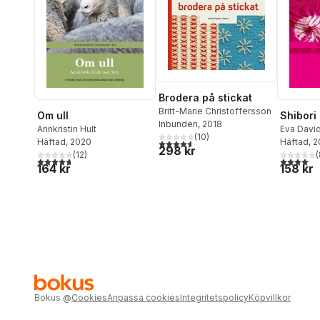
Brodera på stickat
Britt-Marie Christoffersson
Om ull
Shibori
Inbunden
, 2018
Annkristin Hult
Eva Davi
(
10
)
Häftad
, 2020
Häftad
, 
4,6
utav 5 stjärnor. Totalt antal röster:
298 kr
(
12
)
(
4,7
utav 5 stjärnor. Totalt antal röster:
4,1
utav 5 
164 kr
158 kr
Bokus
@
Cookies
Anpassa cookies
Integritetspolicy
Köpvillkor