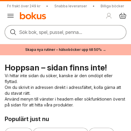
Fri frakt över 249 kr
•
Snabba leveranser
•
Billiga böcker
Sök bok, spel, pussel, penna...
Skapa nya rutiner – hälsoböcker upp till 50% →
Hoppsan – sidan finns inte!
Vi hittar inte sidan du söker, kanske är den omdöpt eller
flyttad.
Om du skrivit in adressen direkt i adressfältet, kolla gärna att
du stavat rätt.
Använd menyn till vänster i headern eller sökfunktionen överst
på sidan för att hitta våra produkter.
Hoppa över listan
Populärt just nu