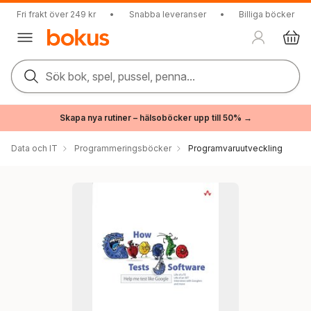
Fri frakt över 249 kr
•
Snabba leveranser
•
Billiga böcker
Sök bok, spel, pussel, penna...
Skapa nya rutiner – hälsoböcker upp till 50% →
Data och IT
Programmeringsböcker
Programvaruutveckling