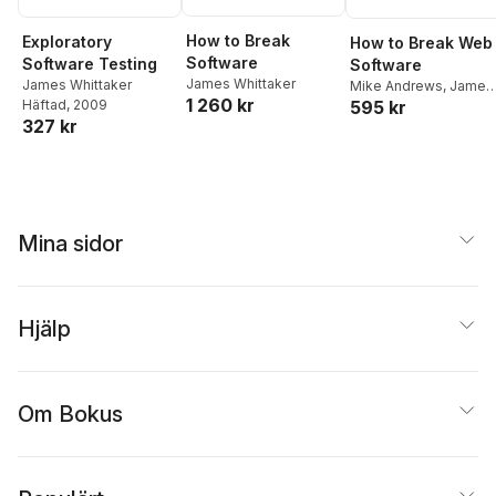
How to Break
Exploratory
How to Break Web
Software
Software Testing
Software
James Whittaker
James Whittaker
Mike Andrews
,
James
1 260 kr
Häftad
, 2009
595 kr
Whittaker
327 kr
Mina sidor
Hjälp
Om Bokus