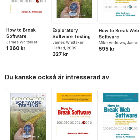
How to Break
Exploratory
How to Break Web
Software
Software Testing
Software
James Whittaker
James Whittaker
Mike Andrews
,
James
1 260 kr
Häftad
, 2009
595 kr
Whittaker
327 kr
Hoppa över listan
Du kanske också är intresserad av