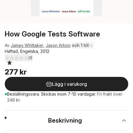
How Google Tests Software
Av
James Whittaker
,
Jason Arbon
och 1 till
Häftad, Engelska, 2012
(
1
)
1,0
utav 5 stjärnor. Totalt antal röster:
277 kr
Lägg i varukorg
Beställningsvara.
Skickas
inom 7-10 vardagar
.
Fri frakt över
249 kr.
Beskrivning