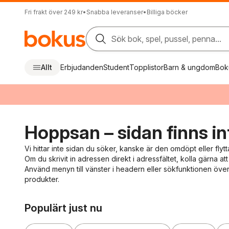
Fri frakt över 249 kr
•
Snabba leveranser
•
Billiga böcker
Sök bok, spel, pussel, penna...
Allt
Erbjudanden
Student
Topplistor
Barn & ungdom
Bok
Hoppsan – sidan finns in
Vi hittar inte sidan du söker, kanske är den omdöpt eller flytt
Om du skrivit in adressen direkt i adressfältet, kolla gärna att 
Använd menyn till vänster i headern eller sökfunktionen överst
produkter.
Hoppa över listan
Populärt just nu