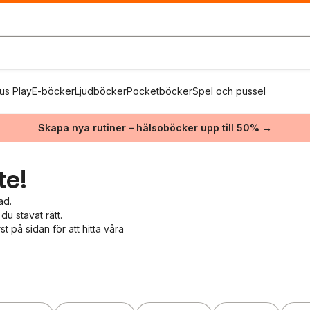
us Play
E-böcker
Ljudböcker
Pocketböcker
Spel och pussel
Skapa nya rutiner – hälsoböcker upp till 50% →
te!
ad.
du stavat rätt.
 på sidan för att hitta våra