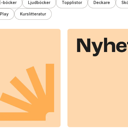
E-böcker
Ljudböcker
Topplistor
Deckare
Skö
Play
Kurslitteratur