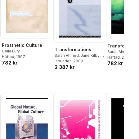
Prosthetic Culture
Transformati
Transformations
Celia Lury
Sarah Ahmed
,
Ja
Sarah Ahmed
,
Jane Kilby
,
Häftad
, 1997
Celia Lury
Häftad
, 2000
,
Maure
Celia Lury
Inbunden
, 2000
,
Maureen
782 kr
782 kr
McNeil
,
Maureen 
2 387 kr
McNeil
,
Maureen Mcneil
,
Beverley Skeggs
Beverley Skeggs