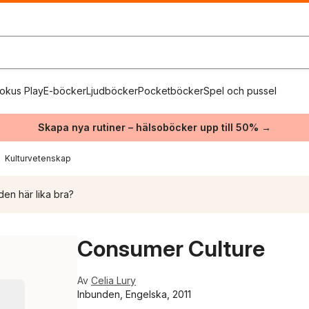
okus Play
E-böcker
Ljudböcker
Pocketböcker
Spel och pussel
Skapa nya rutiner – hälsoböcker upp till 50% →
Kulturvetenskap
den här lika bra?
Consumer Culture
Av
Celia Lury
Inbunden, Engelska, 2011