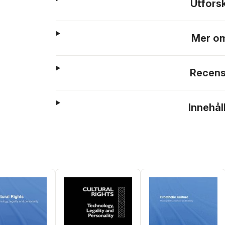
Utfors
Mer om
Recens
Innehål