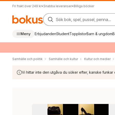
Fri frakt över 249 kr
•
Snabba leveranser
•
Billiga böcker
Sök bok, spel, pussel, penna...
Meny
Erbjudanden
Student
Topplistor
Barn & ungdom
B
Samhälle och politik
Samhälle och kultur
Kultur och medier
Vi hittar inte den utgåva du söker efter, kanske funkar 