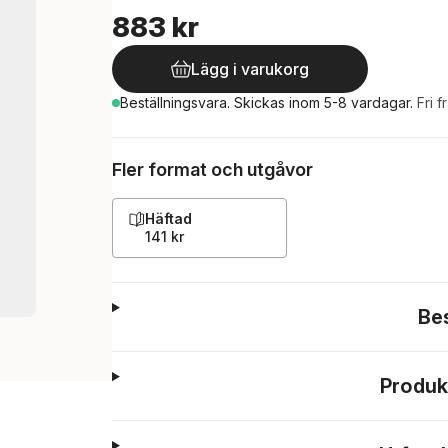
883 kr
Lägg i varukorg
Beställningsvara.
Skickas
inom 5-8 vardagar
.
Fri f
Fler format och utgåvor
Häftad
141 kr
Be
Produk