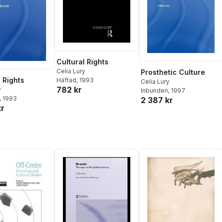
Cultural Rights
Celia Lury
Prosthetic Culture
 Rights
Häftad
, 1993
Celia Lury
782 kr
y
Inbunden
, 1997
, 1993
2 387 kr
kr