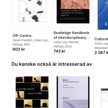
Routledge Handbook
Off-Centre
of Interdisciplinary
Cultural
Sarah Franklin
,
Celia Lury
,
Research Methods
Celia Lury
,
Rachel
Celia Lur
Jackie Stacey
Häftad
, 1991
Fensham
Häftad
, 2020
,
Alexandra
Inbunden
602 kr
743 kr
Heller-Nicholas
,
Sybille
2 387 
Lammes
,
Angela Last
,
Mike
Michael
,
Emma Uprichard
Hoppa över listan
Du kanske också är intresserad av