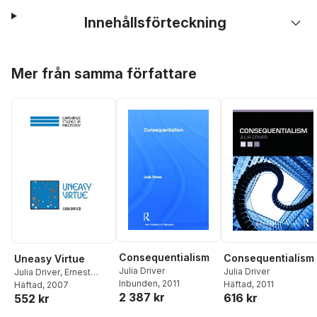
Innehållsförteckning
Hoppa över listan
Mer från samma författare
Consequentialism
Consequentialism
Uneasy Virtue
Julia Driver
Julia Driver
Julia Driver
,
Ernest
Inbunden
, 2011
Häftad
, 2011
Sosa
Häftad
,
Jonathan Dancy
, 2007
2 387 kr
616 kr
552 kr