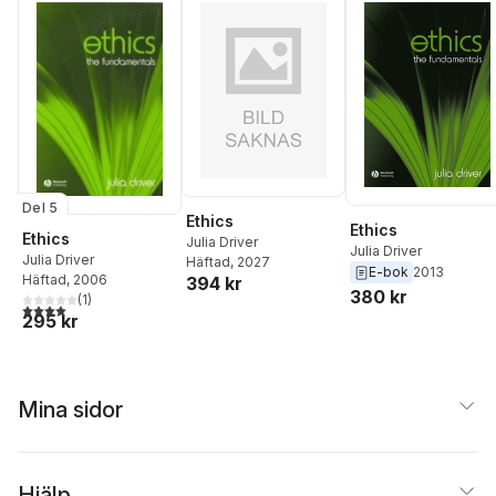
Del 5
Ethics
Ethics
Ethics
Julia Driver
Julia Driver
Julia Driver
Häftad
, 2027
E-bok
2013
Häftad
, 2006
394 kr
380 kr
(
1
)
4,0
utav 5 stjärnor. Totalt antal röster:
295 kr
Mina sidor
Hjälp