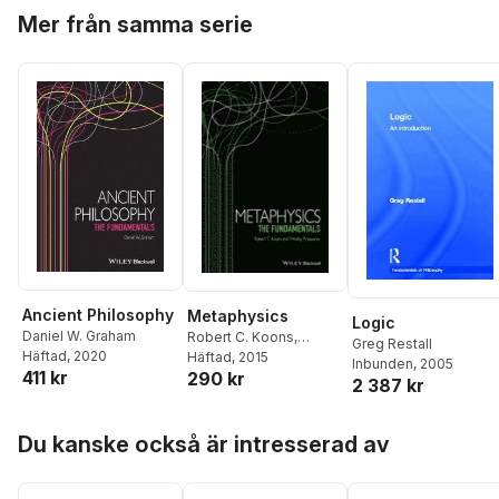
Hoppa över listan
Mer från samma serie
Ancient Philosophy
Metaphysics
Logic
Daniel W. Graham
Robert C. Koons
,
Greg Restall
Häftad
, 2020
Timothy Pickavance
Häftad
, 2015
Inbunden
, 2005
411 kr
290 kr
2 387 kr
Hoppa över listan
Du kanske också är intresserad av