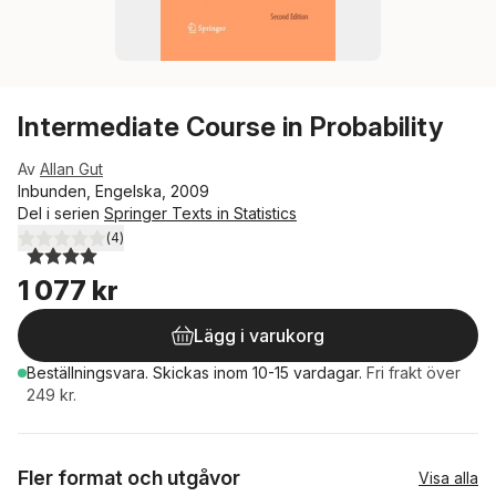
Intermediate Course in Probability
Av
Allan Gut
Inbunden, Engelska, 2009
Del i serien
Springer Texts in Statistics
(
4
)
4,0
utav 5 stjärnor. Totalt antal röster:
1 077 kr
Lägg i varukorg
Beställningsvara.
Skickas
inom 10-15 vardagar
.
Fri frakt över
249 kr.
Fler format och utgåvor
Visa alla