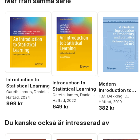
Mer från samma serie
Introduction to
Introduction to
Modern
Statistical Learning
Statistical Learning
Introduction to
Gareth James
,
Daniela
Gareth James
,
Daniela
Probability and
F.M. Dekking
,
C.
Witten
Häftad
,
, 2024
Trevor Hastie
,
Witten
Häftad
,
, 2022
Trevor Hastie
,
Kraaikamp
Häftad
, 2010
,
H.P.
Statistics
999 kr
Robert Tibshirani
,
649 kr
Robert Tibshirani
382 kr
Lopuhaä
,
L.E. Meester
Jonathan Taylor
Hoppa över listan
Du kanske också är intresserad av