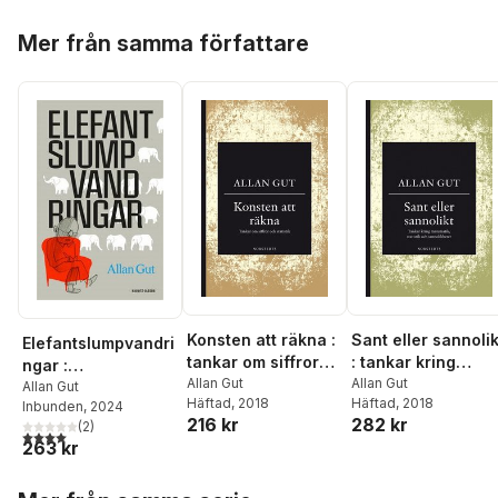
Hoppa över listan
Mer från samma författare
Konsten att räkna :
Sant eller sannolik
Elefantslumpvandri
tankar om siffror
: tankar kring
ngar :
och statistik
Allan Gut
matematik, statisti
Allan Gut
matematikens
Allan Gut
Häftad
, 2018
Häftad
, 2018
och sannolikheter
Inbunden
, 2024
skönhet och livets
216 kr
282 kr
(
2
)
skörhet
4,0
utav 5 stjärnor. Totalt antal röster:
263 kr
Hoppa över listan