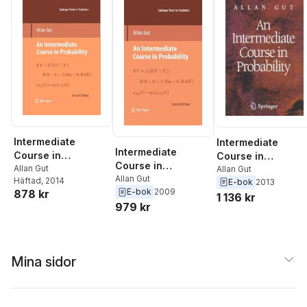
Intermediate
Intermediate
Intermediate
Course in
Course in
Course in
Probability
Allan Gut
Probability
Allan Gut
Probability
Allan Gut
Häftad
, 2014
E-bok
2013
E-bok
2009
878 kr
1 136 kr
979 kr
Mina sidor