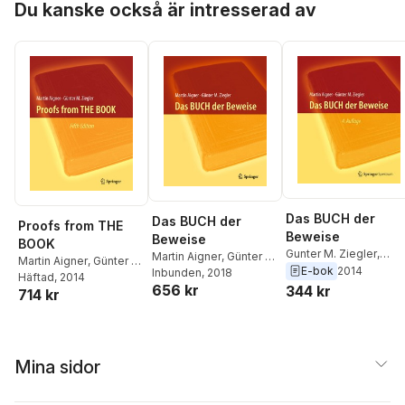
Du kanske också är intresserad av
Das BUCH der
Das BUCH der
Proofs from THE
Beweise
Beweise
BOOK
Gunter M. Ziegler
,
Martin Aigner
,
Günter M.
Martin Aigner
,
Günter M.
Martin Aigner
E-bok
2014
Ziegler
Inbunden
, 2018
Ziegler
Häftad
, 2014
656 kr
344 kr
714 kr
Mina sidor