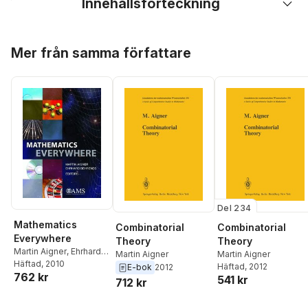
Innehållsförteckning
Hoppa över listan
Mer från samma författare
Del 234
Mathematics
Combinatorial
Combinatorial
Everywhere
Theory
Theory
Martin Aigner
,
Ehrhard
Martin Aigner
Martin Aigner
Behrends
Häftad
, 2010
Häftad
, 2012
E-bok
2012
762 kr
541 kr
712 kr
Hoppa över listan