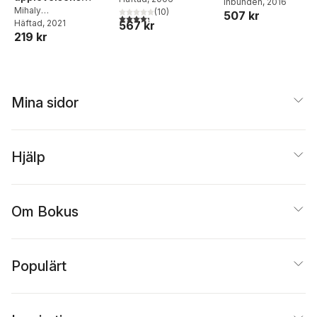
Wennemo
Bernhard-Oettel
Inbunden
, 2016
,
psykologi
Mihaly
Hagström
(
10
,
Gunn
)
507 kr
Johnny Hellgren
,
4,3
utav 5 stjärnor. Totalt antal röster:
Csíkszentmihályi
Häftad
, 2021
567 kr
Johansson
,
Ulf
Katharina Näswall
,
219 kr
Lundberg
Magnus Sverke
Mina sidor
Hjälp
Om Bokus
Populärt