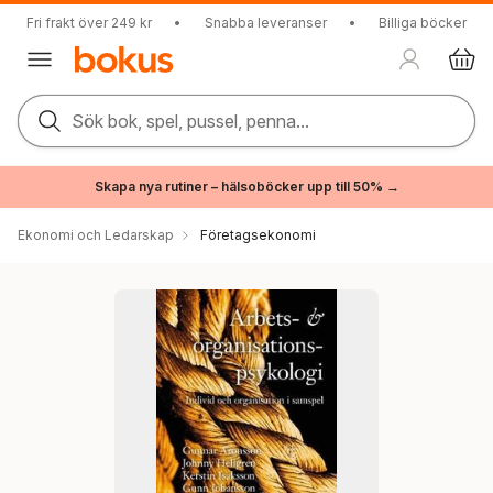
Fri frakt över 249 kr
•
Snabba leveranser
•
Billiga böcker
Sök bok, spel, pussel, penna...
Skapa nya rutiner – hälsoböcker upp till 50% →
Ekonomi och Ledarskap
Företagsekonomi