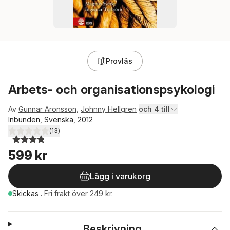
Provläs
Arbets- och organisationspsykologi
Av
Gunnar Aronsson
,
Johnny Hellgren
och 4 till
Inbunden, Svenska, 2012
(
13
)
3,8
utav 5 stjärnor. Totalt antal röster:
599 kr
Lägg i varukorg
Skickas
.
Fri frakt över 249 kr.
Beskrivning