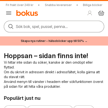
Fri frakt över 249 kr
•
Snabba leveranser
•
Billiga böcker
Sök bok, spel, pussel, penna...
Skapa nya rutiner – hälsoböcker upp till 50% →
Hoppsan – sidan finns inte!
Vi hittar inte sidan du söker, kanske är den omdöpt eller
flyttad.
Om du skrivit in adressen direkt i adressfältet, kolla gärna att
du stavat rätt.
Använd menyn till vänster i headern eller sökfunktionen överst
på sidan för att hitta våra produkter.
Hoppa över listan
Populärt just nu