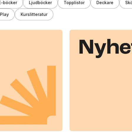
E-böcker
Ljudböcker
Topplistor
Deckare
Skö
Play
Kurslitteratur