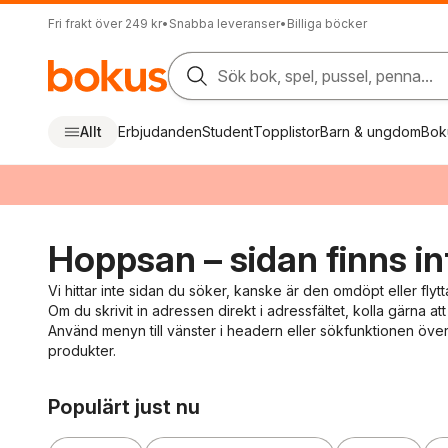
Fri frakt över 249 kr
•
Snabba leveranser
•
Billiga böcker
Sök bok, spel, pussel, penna...
Allt
Erbjudanden
Student
Topplistor
Barn & ungdom
Bok
Hoppsan – sidan finns in
Vi hittar inte sidan du söker, kanske är den omdöpt eller flytt
Om du skrivit in adressen direkt i adressfältet, kolla gärna att 
Använd menyn till vänster i headern eller sökfunktionen överst
produkter.
Hoppa över listan
Populärt just nu