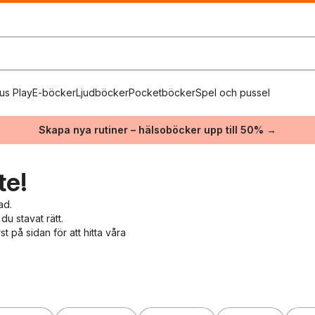
us Play
E-böcker
Ljudböcker
Pocketböcker
Spel och pussel
Skapa nya rutiner – hälsoböcker upp till 50% →
te!
ad.
du stavat rätt.
 på sidan för att hitta våra