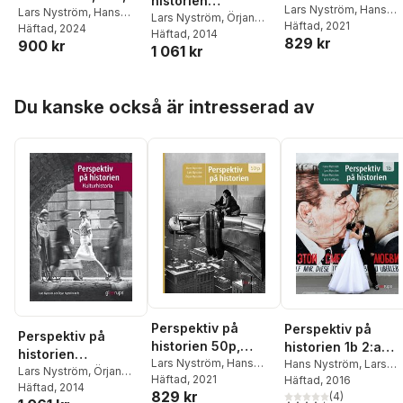
historien
elevbok
Lars Nyström
,
Hans
Gy25
Lars Nyström
,
Hans
Kulturhistoria
Lars Nyström
,
Örjan
Nyström
Häftad
, 2021
,
Örjan Nystr
Nyström
Häftad
, 2024
,
Örjan
Nyström
Häftad
, 2014
829 kr
900 kr
Nyström
,
Erik Hallberg
1 061 kr
Hoppa över listan
Du kanske också är intresserad av
Perspektiv på
Perspektiv på
Perspektiv på
historien 50p,
historien 1b 2:a
historien
elevbok
Lars Nyström
,
Hans
uppl
Hans Nyström
,
Lars
Kulturhistoria
Lars Nyström
,
Örjan
Nyström
Häftad
, 2021
,
Örjan Nyström
Nyström
Häftad
, 2016
,
Örjan Nystr
Nyström
Häftad
, 2014
829 kr
(
4
)
4,5
utav 5 stjärnor. Tota