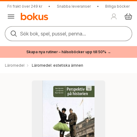
Fri frakt över 249 kr
•
Snabba leveranser
•
Billiga böcker
Sök bok, spel, pussel, penna...
Skapa nya rutiner – hälsoböcker upp till 50% →
Läromedel
Läromedel: estetiska ämnen