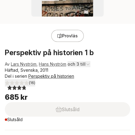
Provläs
Perspektiv på historien 1 b
Av
Lars Nyström
,
Hans Nyström
och 3 till
Häftad, Svenska, 2011
Del i serien
Perspektiv på historien
(
16
)
3,8
utav 5 stjärnor. Totalt antal röster:
685 kr
Slutsåld
Slutsåld