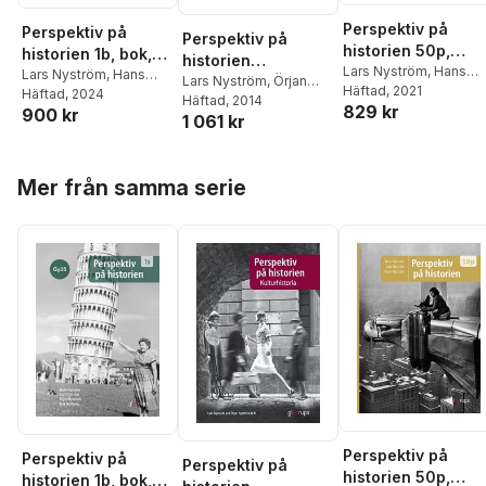
Perspektiv på
Perspektiv på
Perspektiv på
historien 50p,
historien 1b, bok,
historien
elevbok
Lars Nyström
,
Hans
Gy25
Lars Nyström
,
Hans
Kulturhistoria
Lars Nyström
,
Örjan
Nyström
Häftad
, 2021
,
Örjan Nystr
Nyström
Häftad
, 2024
,
Örjan
Nyström
Häftad
, 2014
829 kr
900 kr
Nyström
,
Erik Hallberg
1 061 kr
Hoppa över listan
Mer från samma serie
Perspektiv på
Perspektiv på
Perspektiv på
historien 50p,
historien 1b, bok,