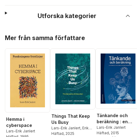
Utforska kategorier
Hoppa över listan
Mer från samma författare
Tänkande och
Things That Keep
Hemma i
beräkning : en
Us Busy
cyberspace
inledning till
Lars-Erik Janlert
Lars-Erik Janlert
,
Erik
Lars-Erik Janlert
Häftad
, 2015
Stolterman
Häftad
, 2025
datavetenskap oc
Häftad
, 1995