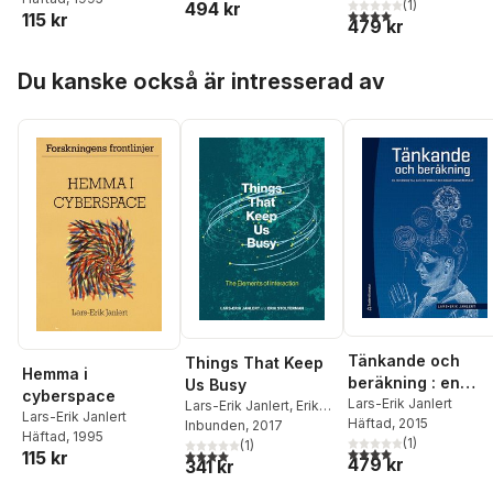
(
1
)
494 kr
kognitionsvetensk
4,0
utav 5 stjärnor. Tota
115 kr
479 kr
p
Hoppa över listan
Du kanske också är intresserad av
Tänkande och
Things That Keep
Hemma i
beräkning : en
Us Busy
cyberspace
inledning till
Lars-Erik Janlert
Lars-Erik Janlert
,
Erik
Lars-Erik Janlert
Häftad
, 2015
Stolterman
Inbunden
, 2017
datavetenskap oc
Häftad
, 1995
(
1
)
(
1
)
kognitionsvetensk
4,0
utav 5 stjärnor. Tota
4,0
utav 5 stjärnor. Totalt antal röster:
115 kr
479 kr
341 kr
p